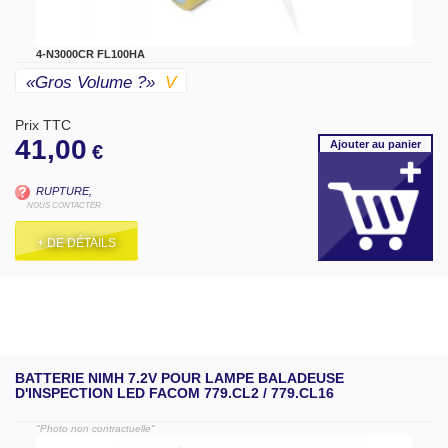
4-N3000CR FL100HA
«gros Volume ?»
V
Prix TTC
41,00
Ajouter
au panier
€
RUPTURE,
NOUS CONTACTER
+ DE DÉTAILS
BATTERIE NIMH 7.2V POUR LAMPE BALADEUSE
D'INSPECTION LED FACOM 779.CL2 / 779.CL16
"Photo non contractuelle"