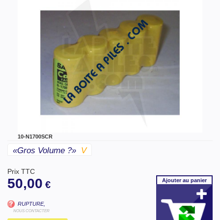
10-N1700SCR
«gros Volume ?»
V
Prix TTC
50,00
Ajouter
au panier
€
RUPTURE,
NOUS CONTACTER