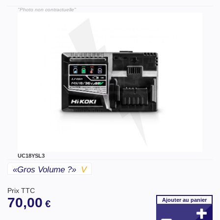
"Photo non contractuelle"
UC18YSL3
«gros Volume ?»
V
Prix TTC
70,00
Ajouter
au panier
€