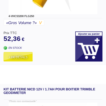
4-VHCS3200 FLG250
«gros Volume ?»
V
Prix TTC
Ajouter
au panier
52,36
€
EN STOCK
+ DE DÉTAILS
KIT BATTERIE NICD 12V / 1.7AH POUR BOITIER TRIMBLE
GEODIMETER
"Photo non contractuelle"