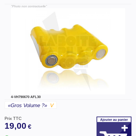
"Photo non contractuelle"
4-VH790670 AFL30
«gros Volume ?»
V
Prix TTC
Ajouter
au panier
19,00
€