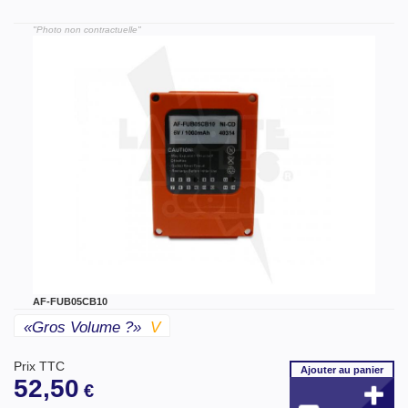
"Photo non contractuelle"
AF-FUB05CB10
«gros Volume ?»
V
Prix TTC
Ajouter
au panier
52,50
€