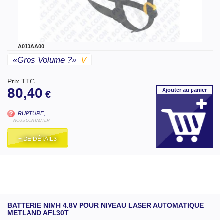
A010AA00
«gros Volume ?»
V
Prix TTC
80,40
Ajouter
au panier
€
RUPTURE,
NOUS CONTACTER
+ DE DÉTAILS
BATTERIE NIMH 4.8V POUR NIVEAU LASER AUTOMATIQUE
METLAND AFL30T