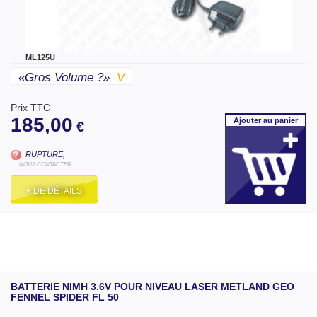
ML125U
«gros Volume ?»
V
Prix TTC
185,00
Ajouter
au panier
€
RUPTURE,
NOUS CONTACTER
+ DE DÉTAILS
BATTERIE NIMH 3.6V POUR NIVEAU LASER METLAND GEO
FENNEL SPIDER FL 50