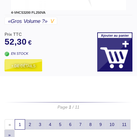
4-VHCS3200 FL250VA
«gros Volume ?»
V
Prix TTC
Ajouter
au panier
52,30
€
EN STOCK
+ DE DÉTAILS
Page
1
/ 11
«
1
2
3
4
5
6
7
8
9
10
11
»