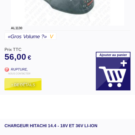
AL1130
«gros Volume ?»
V
Prix TTC
56,00
Ajouter
au panier
€
RUPTURE,
NOUS CONTACTER
+ DE DÉTAILS
CHARGEUR HITACHI 14.4 - 18V ET 36V LI-ION