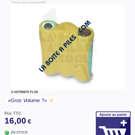
"Photo non contractuelle"
3-VH790670 FL50
«gros Volume ?»
V
Prix TTC
Ajouter
au panier
16,00
€
EN STOCK