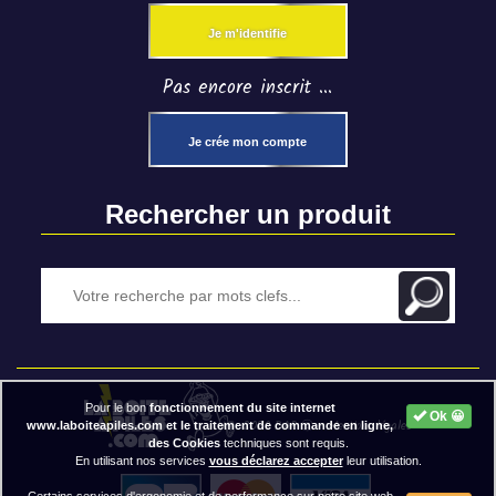
Je m'identifie
Pas encore inscrit ...
Je crée mon compte
Rechercher un produit
Pour le bon
fonctionnement du site internet
Ok 😀
2020 BAP ⓒ - Mentions légales
www.laboiteapiles.com et le traitement de commande en ligne,
des Cookies
techniques sont requis.
En utilisant nos services
vous déclarez accepter
leur utilisation.