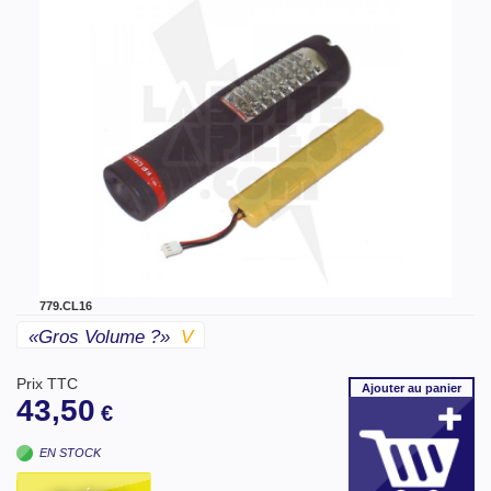
779.CL16
«gros Volume ?»
V
Prix TTC
Ajouter
au panier
43,50
€
EN STOCK