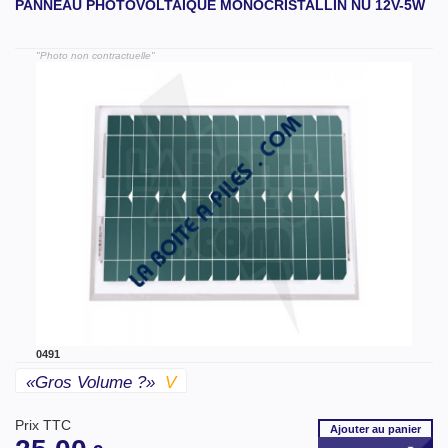
PANNEAU PHOTOVOLTAÏQUE MONOCRISTALLIN NU 12V-5W
"Photo non contractuelle"
0491
«gros Volume ?»
V
Prix TTC
Ajouter
au panier