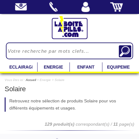
ECLAIRAGE
ENERGIE
ENFANT
EQUIPEMENT
Vous êtes ici :
Accueil
> Energie > Solaire
Solaire
Retrouvez notre sélection de produits Solaire pour vos
différents équipements et usages.
129 produit(s)
correspondant(s) /
11
page(s)