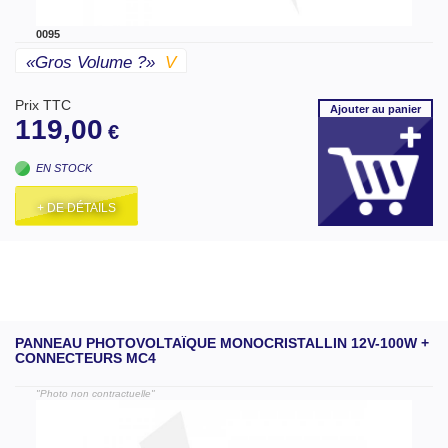
0095
«gros Volume ?»
V
Prix TTC
Ajouter
au panier
119,00
€
EN STOCK
+ DE DÉTAILS
PANNEAU PHOTOVOLTAÏQUE MONOCRISTALLIN 12V-100W +
CONNECTEURS MC4
"Photo non contractuelle"