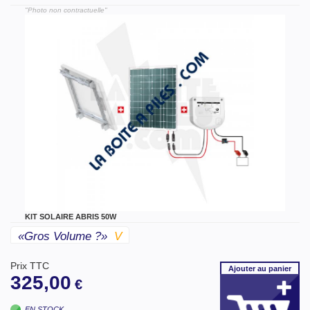
"Photo non contractuelle"
KIT SOLAIRE ABRIS 50W
«gros Volume ?»
V
Prix TTC
Ajouter
au panier
325,00
€
EN STOCK