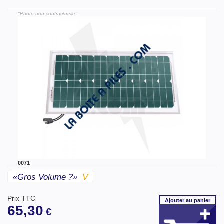
"Photo non contractuelle"
0071
«gros Volume ?»
V
Prix TTC
Ajouter
au panier
65,30
€