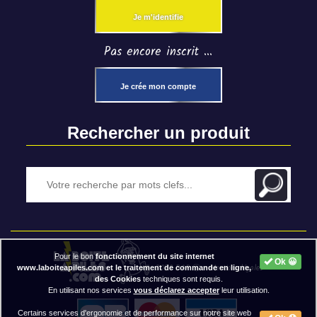
Je m'identifie
Pas encore inscrit ...
Je crée mon compte
Rechercher un produit
Pour le bon
fonctionnement du site internet
Ok 😀
2020 BAP ⓒ - Mentions légales
www.laboiteapiles.com et le traitement de commande en ligne,
des Cookies
techniques sont requis.
En utilisant nos services
vous déclarez accepter
leur utilisation.
Certains services d'ergonomie et de performance sur notre site web