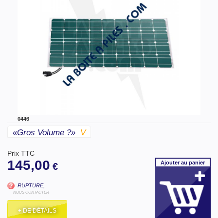
0446
«gros Volume ?»
V
Prix TTC
145,00
Ajouter
au panier
€
RUPTURE,
NOUS CONTACTER
+ DE DÉTAILS