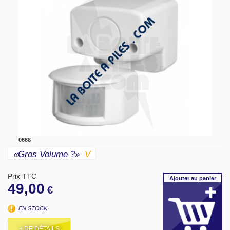
0668
«gros Volume ?»
V
Prix TTC
Ajouter
au panier
49,00
€
EN STOCK
+ DE DÉTAILS