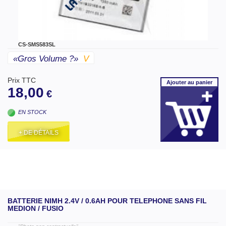
CS-SMS583SL
«gros Volume ?»
V
Prix TTC
Ajouter
au panier
18,00
€
EN STOCK
+ DE DÉTAILS
BATTERIE NIMH 2.4V / 0.6AH POUR TELEPHONE SANS FIL
MEDION / FUSIO