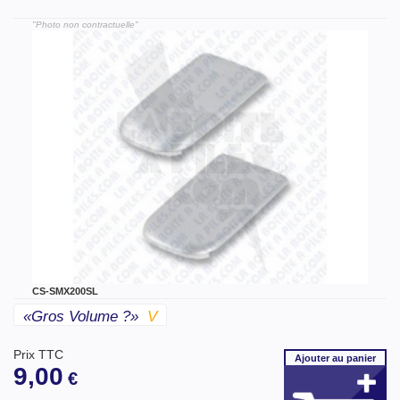
"Photo non contractuelle"
CS-SMX200SL
«gros Volume ?»
V
Prix TTC
Ajouter
au panier
9,00
€