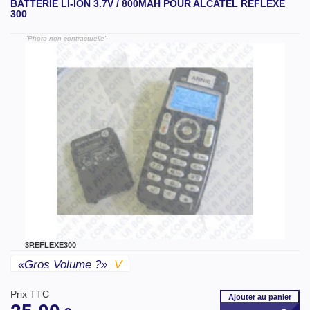
BATTERIE LI-ION 3.7V / 800MAH POUR ALCATEL REFLEXE
300
"Photo non contractuelle"
3REFLEXE300
«gros Volume ?»
V
Prix TTC
Ajouter
au panier