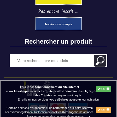
Pas encore inscrit ...
Je crée mon compte
Rechercher un produit
Pour le bon
fonctionnement du site internet
Ok 😀
2020 BAP ⓒ - Mentions légales
www.laboiteapiles.com et le traitement de commande en ligne,
des Cookies
techniques sont requis.
En utilisant nos services
vous déclarez accepter
leur utilisation.
Certains services d'ergonomie et de performance sur notre site web
Ok 😟
nécessitent également l'utilisation de cookies (Messagerie instantanée,
Analyse anonyme des données de navigation, ... ).