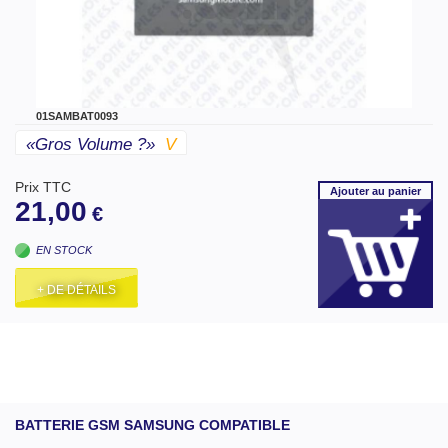
01SAMBAT0093
«gros Volume ?»
V
Prix TTC
Ajouter
au panier
21,00
€
EN STOCK
+ DE DÉTAILS
BATTERIE GSM SAMSUNG COMPATIBLE