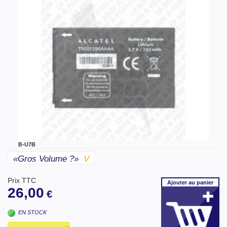
B-U7B
«gros Volume ?»
V
Prix TTC
Ajouter
au panier
26,00
€
EN STOCK