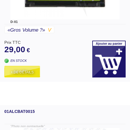
D-X1
«gros Volume ?»
V
Prix TTC
Ajouter
au panier
29,00
€
EN STOCK
+ DE DÉTAILS
01ALCBAT0015
"Photo non contractuelle"