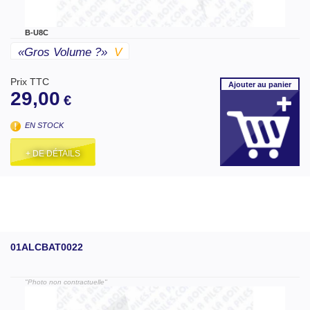
B-U8C
«gros Volume ?»
V
Prix TTC
Ajouter
au panier
29,00
€
EN STOCK
+ DE DÉTAILS
01ALCBAT0022
"Photo non contractuelle"