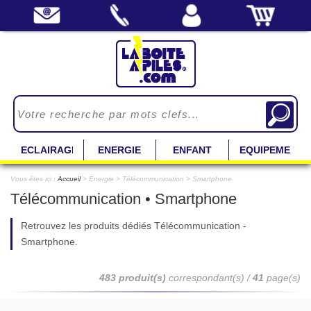
ECLAIRAGE
ENERGIE
ENFANT
EQUIPEMENT
Vous êtes ici :
Accueil
> Energie > Télécommunication > Smartphone
Télécommunication • Smartphone
Retrouvez les produits dédiés Télécommunication -
Smartphone.
483 produit(s)
correspondant(s) /
41
page(s)