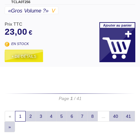
TCLA0T256
«gros Volume ?»
V
Prix TTC
Ajouter
au panier
23,00
€
EN STOCK
+ DE DÉTAILS
Page
1
/ 41
«
1
2
3
4
5
6
7
8
...
40
41
»