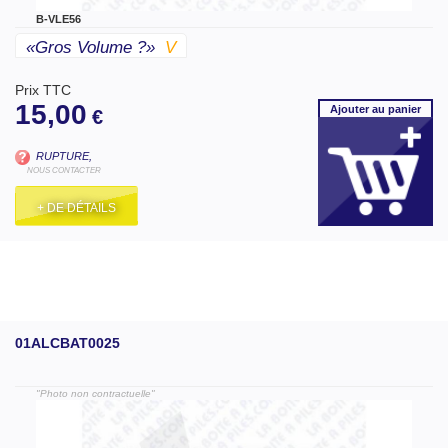
B-VLE56
«gros Volume ?»
V
Prix TTC
15,00
Ajouter
au panier
€
RUPTURE,
NOUS CONTACTER
+ DE DÉTAILS
01ALCBAT0025
"Photo non contractuelle"