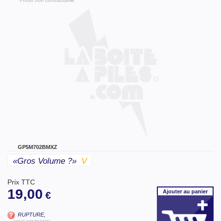
"Photo non contractuelle"
GP5M702BMXZ
«gros Volume ?»
V
Prix TTC
19,00
Ajouter
au panier
€
RUPTURE,