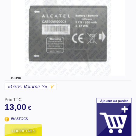
B-U9X
«gros Volume ?»
V
Prix TTC
Ajouter
au panier
13,00
€
EN STOCK
+ DE DÉTAILS