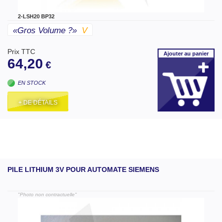
2-LSH20 BP32
«gros Volume ?»
V
Prix TTC
Ajouter
au panier
64,20
€
EN STOCK
+ DE DÉTAILS
PILE LITHIUM 3V POUR AUTOMATE SIEMENS
"Photo non contractuelle"