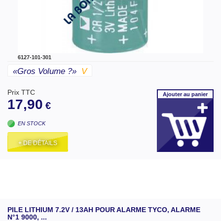
6127-101-301
«gros Volume ?»
V
Prix TTC
Ajouter
au panier
17,90
€
EN STOCK
+ DE DÉTAILS
PILE LITHIUM 7.2V / 13AH POUR ALARME TYCO, ALARME
N°1 9000, ...