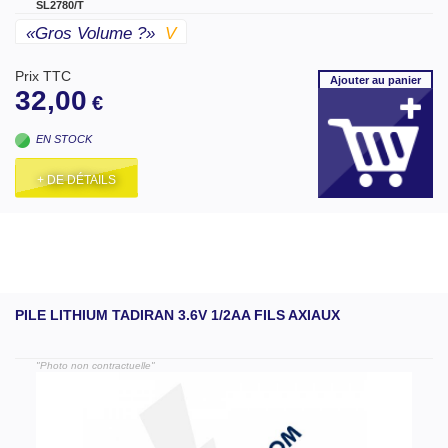
SL2780/T
«gros Volume ?»
V
Prix TTC
Ajouter
au panier
32,00
€
EN STOCK
+ DE DÉTAILS
PILE LITHIUM TADIRAN 3.6V 1/2AA FILS AXIAUX
"Photo non contractuelle"