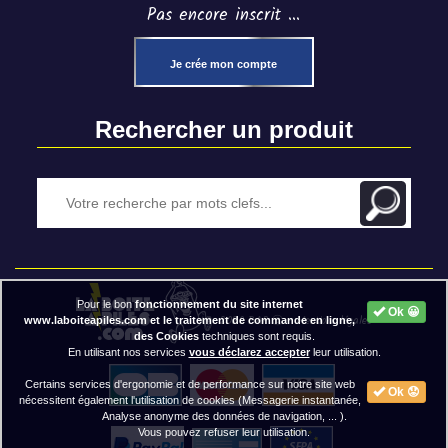
Pas encore inscrit ...
Je crée mon compte
Rechercher un produit
Pour le bon
fonctionnement du site internet
Ok 😀
2020 BAP ⓒ - Mentions légales
www.laboiteapiles.com et le traitement de commande en ligne,
des Cookies
techniques sont requis.
En utilisant nos services
vous déclarez accepter
leur utilisation.
Certains services d'ergonomie et de performance sur notre site web
Ok 😟
nécessitent également l'utilisation de cookies (Messagerie instantanée,
Analyse anonyme des données de navigation, ... ).
Vous pouvez refuser leur utilisation.