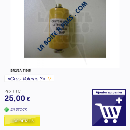
BR2/3A TI505
«gros Volume ?»
V
Prix TTC
Ajouter
au panier
25,00
€
EN STOCK
+ DE DÉTAILS