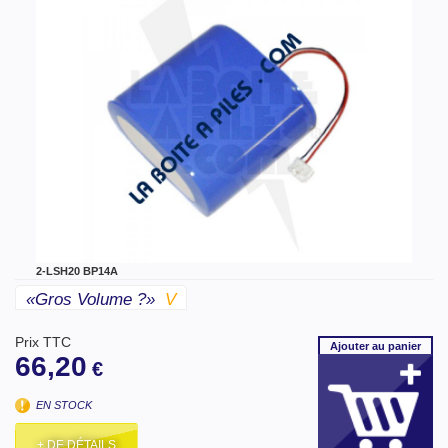
2-LSH20 BP14A
«gros Volume ?»
V
Prix TTC
Ajouter
au panier
66,20
€
EN STOCK
+ DE DÉTAILS