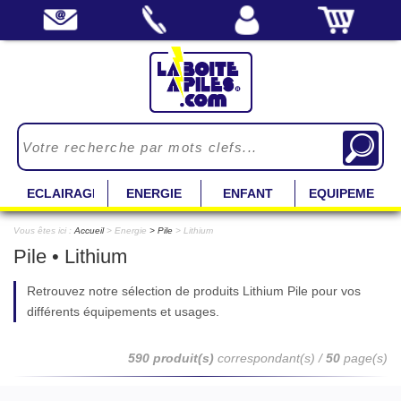
ECLAIRAGE
ENERGIE
ENFANT
EQUIPEMENT
Vous êtes ici :
Accueil
> Energie
Pile
> Lithium
Pile • Lithium
Retrouvez notre sélection de produits Lithium Pile pour vos
différents équipements et usages.
590 produit(s)
correspondant(s) /
50
page(s)