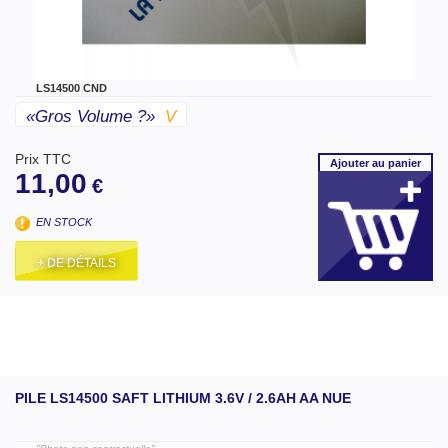
LS14500 CND
«gros Volume ?»
V
Prix TTC
Ajouter
au panier
11,00
€
EN STOCK
+ DE DÉTAILS
PILE LS14500 SAFT LITHIUM 3.6V / 2.6AH AA NUE