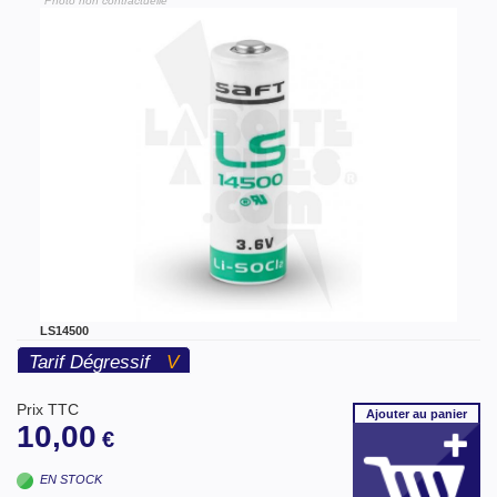
"Photo non contractuelle"
LS14500
Tarif Dégressif
V
Prix TTC
Ajouter
au panier
10,00
€
EN STOCK