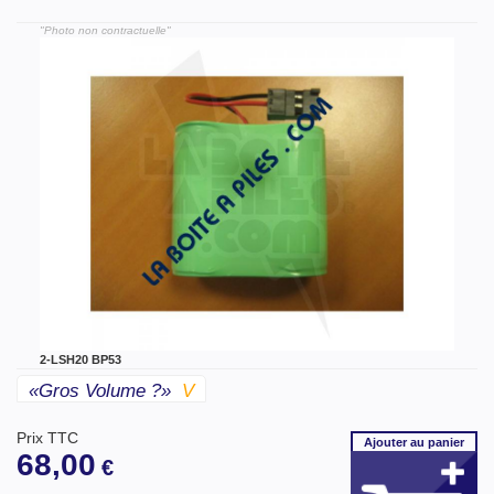
"Photo non contractuelle"
2-LSH20 BP53
«gros Volume ?»
V
Prix TTC
Ajouter
au panier
68,00
€