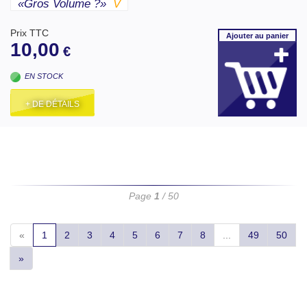
«gros Volume ?»
V
Prix TTC
Ajouter
au panier
10,00
€
EN STOCK
+ DE DÉTAILS
Page
1
/ 50
«
1
2
3
4
5
6
7
8
...
49
50
»