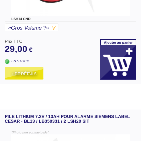
LSH14 CND
«gros Volume ?»
V
Prix TTC
Ajouter
au panier
29,00
€
EN STOCK
+ DE DÉTAILS
PILE LITHIUM 7.2V / 13AH POUR ALARME SIEMENS LABEL
CESAR - BL13 / LB350331 / 2 LSH20 SIT
"Photo non contractuelle"