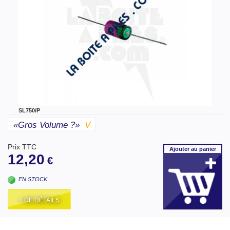
SL750/P
«gros Volume ?»
V
Prix TTC
Ajouter
au panier
12,20
€
EN STOCK
+ DE DÉTAILS