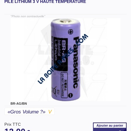
PILE LITHIUM 3 V HAUTE TEMPERATURE
"Photo non contractuelle"
BR-AG/BN
«gros Volume ?»
V
Prix TTC
Ajouter
au panier