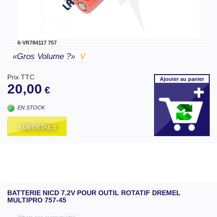
6-VR784117 757
«gros Volume ?»
V
Prix TTC
Ajouter
au panier
20,00
€
EN STOCK
+ DE DÉTAILS
BATTERIE NICD 7.2V POUR OUTIL ROTATIF DREMEL
MULTIPRO 757-45