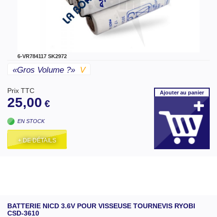
6-VR784117 SK2972
«gros Volume ?»
V
Prix TTC
Ajouter
au panier
25,00
€
EN STOCK
+ DE DÉTAILS
BATTERIE NICD 3.6V POUR VISSEUSE TOURNEVIS RYOBI
CSD-3610