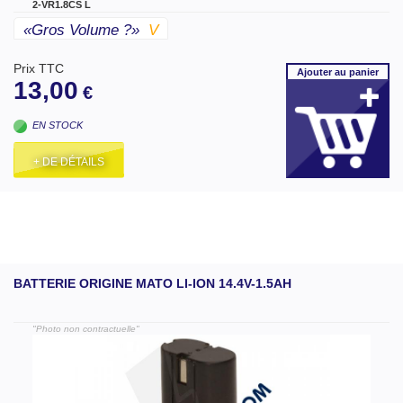
2-VR1.8CS L
«gros Volume ?»
V
Prix TTC
Ajouter
au panier
13,00
€
EN STOCK
+ DE DÉTAILS
BATTERIE ORIGINE MATO LI-ION 14.4V-1.5AH
"Photo non contractuelle"