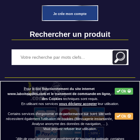
Je crée mon compte
Rechercher un produit
Pour le bon
fonctionnement du site internet
Ok 😀
2020 BAP ⓒ - Mentions légales
www.laboiteapiles.com et le traitement de commande en ligne,
des Cookies
techniques sont requis.
En utilisant nos services
vous déclarez accepter
leur utilisation.
Certains services d'ergonomie et de performance sur notre site web
Ok 😟
nécessitent également l'utilisation de cookies (Messagerie instantanée,
Analyse anonyme des données de navigation, ... ).
Vous pouvez refuser leur utilisation.
"Afin de vous procurer une expérience de navigation optimale, certaines