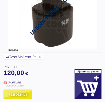
PO9206
«gros Volume ?»
V
Prix TTC
120,00
Ajouter
au panier
€
RUPTURE,
NOUS CONTACTER
+ DE DÉTAILS