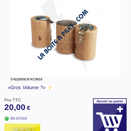
3-N1250SCR KC9019
«gros Volume ?»
V
Prix TTC
Ajouter
au panier
20,00
€
EN STOCK
+ DE DÉTAILS