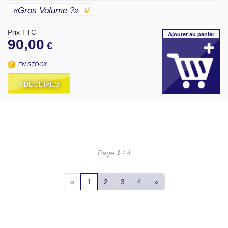
«gros Volume ?»
V
Prix TTC
Ajouter
au panier
90,00
€
EN STOCK
+ DE DÉTAILS
Page
1
/ 4
«
1
2
3
4
»