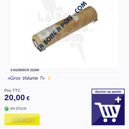
3-N1250SCR 2210H
«gros Volume ?»
V
Prix TTC
Ajouter
au panier
20,00
€
EN STOCK
+ DE DÉTAILS