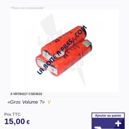
"Photo non contractuelle"
3-VR784117 CSD3610
«gros Volume ?»
V
Prix TTC
Ajouter
au panier
15,00
€