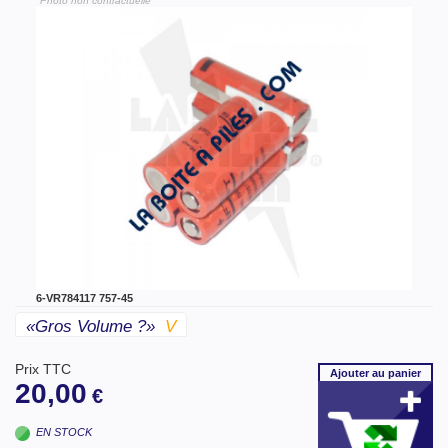
"Photo non contractuelle"
6-VR784117 757-45
«gros Volume ?»
V
Prix TTC
Ajouter
au panier
20,00
€
EN STOCK