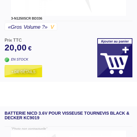
3-N1250SCR BD336
«gros Volume ?»
V
Prix TTC
Ajouter
au panier
20,00
€
EN STOCK
+ DE DÉTAILS
BATTERIE NICD 3.6V POUR VISSEUSE TOURNEVIS BLACK &
DECKER KC9019
"Photo non contractuelle"