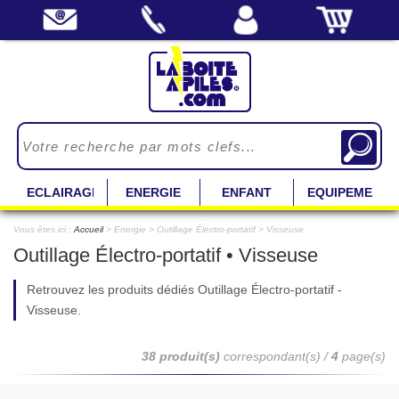
ECLAIRAGE
ENERGIE
ENFANT
EQUIPEMENT
Vous êtes ici :
Accueil
> Energie > Outillage Électro-portatif > Visseuse
Outillage Électro-portatif • Visseuse
Retrouvez les produits dédiés Outillage Électro-portatif -
Visseuse.
38 produit(s)
correspondant(s) /
4
page(s)