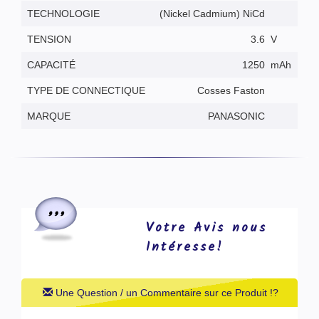
TECHNOLOGIE
(Nickel Cadmium) NiCd
TENSION
3.6
V
CAPACITÉ
1250
mAh
TYPE DE CONNECTIQUE
Cosses Faston
MARQUE
PANASONIC
Votre Avis nous
Intéresse!
Une Question / un Commentaire sur ce Produit !?