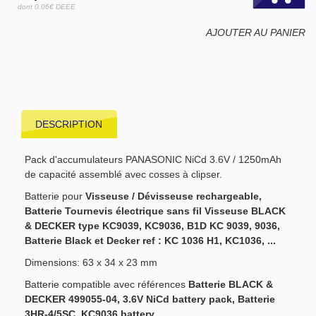
dont 0.06€ DEEE
AJOUTER AU PANIER
DESCRIPTION
Pack d'accumulateurs PANASONIC NiCd 3.6V / 1250mAh
de capacité assemblé avec cosses à clipser.
Batterie pour
Visseuse / Dévisseuse rechargeable,
Batterie Tournevis électrique sans fil Visseuse BLACK
& DECKER type KC9039, KC9036, B1D KC 9039, 9036,
Batterie Black et Decker ref : KC 1036 H1, KC1036, ...
Dimensions: 63 x 34 x 23 mm
Batterie compatible avec références
Batterie BLACK &
DECKER 499055-04, 3.6V NiCd battery pack, Batterie
3HR-4/5SC, KC
9036 battery,
...