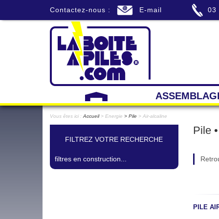
Contactez-nous :
E-mail
03
ASSEMBLAG
Vous êtes ici :
Accueil
> Energie
Pile
> Air-alcaline
Pile •
FILTREZ VOTRE RECHERCHE
filtres en construction...
Retrou
PILE AI