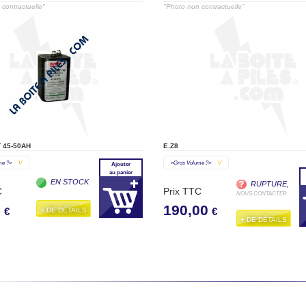
contractuelle"
"Photo non contractuelle"
 45-50AH
E.Z8
me ?»
V
«gros Volume ?»
V
Ajouter
au panier
EN STOCK
RUPTURE,
C
Prix TTC
NOUS CONTACTER
5
190,00
+ DE DÉTAILS
€
€
+ DE DÉTAILS