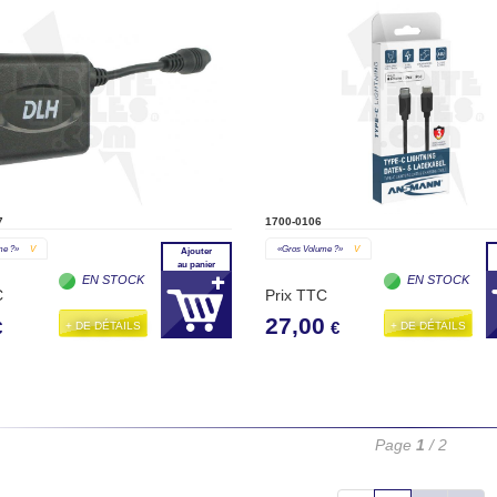
7
1700-0106
me ?»
V
«gros Volume ?»
V
Ajouter
au panier
EN STOCK
EN STOCK
C
Prix TTC
27,00
+ DE DÉTAILS
+ DE DÉTAILS
€
€
Page
1
/ 2