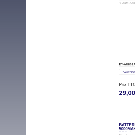
"Photo non 
DY-AU802
«gros Volu
Prix TT
29,0
BATTERI
5000MA
PRO 4