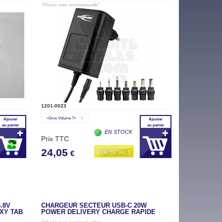
"Photo non contractuelle"
1201-0023
«gros Volume ?»
V
Ajouter
Ajouter
au panier
au panier
EN STOCK
Prix TTC
24,05
+ DE DÉTAILS
€
.8V
CHARGEUR SECTEUR USB-C 20W
XY TAB
POWER DELIVERY CHARGE RAPIDE