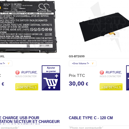
5XL
GS-BT2699
me ?»
V
«gros Volume ?»
V
Ajouter
au panier
RUPTURE,
RUPTURE,
C
Prix TTC
NOUS CONTACTER
NOUS CONTACTER
0
30,00
€
€
+ DE DÉTAILS
+ DE DÉTAILS
E CHARGE USB POUR
CÂBLE TYPE C - 120 CM
TATION SECTEUR ET CHARGEUR
E DLH PC PORTABLES
contractuelle"
"Photo non contractuelle"