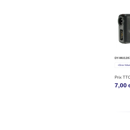
DY-WU128
«gros Volu
Prix TT
7,00