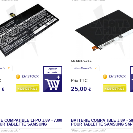
contractuelle"
"Photo non contractuelle"
5
CS-SMT710SL
me ?»
V
«gros Volume ?»
V
Ajouter
au panier
EN STOCK
EN STOCK
C
Prix TTC
0
25,00
+ DE DÉTAILS
+ DE DÉTAILS
€
€
E COMPATIBLE LI-PO 3.8V - 7300
BATTERIE COMPATIBLE 3.8V - 5
UR TABLETTE SAMSUNG
POUR TABLETTE SAMSUNG SM-
contractuelle"
"Photo non contractuelle"