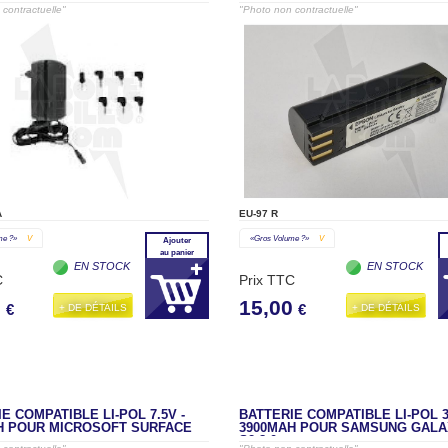
contractuelle"
"Photo non contractuelle"
A
EU-97 R
me ?»
V
«gros Volume ?»
V
Ajouter
au panier
EN STOCK
EN STOCK
C
Prix TTC
0
15,00
+ DE DÉTAILS
+ DE DÉTAILS
€
€
E COMPATIBLE LI-POL 7.5V -
BATTERIE COMPATIBLE LI-POL 3
H POUR MICROSOFT SURFACE
3900MAH POUR SAMSUNG GALA
S2 8.0