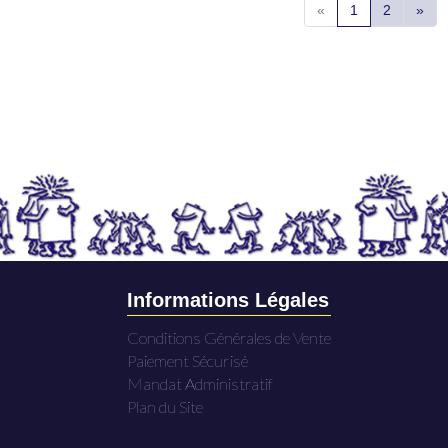
«
1
2
»
Informations Légales
Conditions Générales de Vente
Paiement Sécurisé
Mandat Administratif
Plan du Site