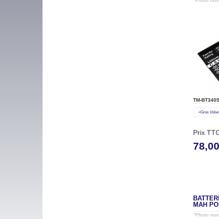
"Photo non 
TM-BT340
«gros Volu
Prix TT
78,0
BATTERI
MAH PO
"Photo non 