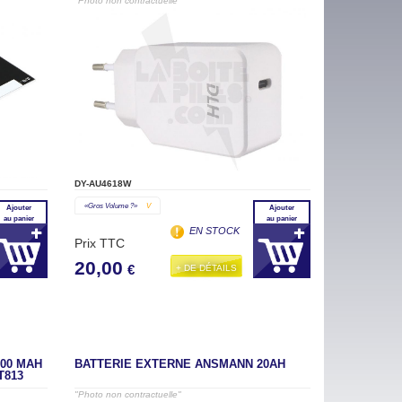
"Photo non contractuelle"
DY-AU4618W
«gros Volume ?»
V
Ajouter
Ajouter
au panier
au panier
EN STOCK
Prix TTC
20,00
+ DE DÉTAILS
€
800 MAH
BATTERIE EXTERNE ANSMANN 20AH
T813
"Photo non contractuelle"