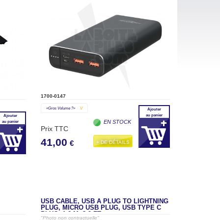
1700-0147
«gros Volume ?»
V
Ajouter
au panier
Ajouter
EN STOCK
au panier
Prix TTC
41,00
+ DE DÉTAILS
€
USB CABLE, USB A PLUG TO LIGHTNING
PLUG, MICRO USB PLUG, USB TYPE C
PLUG, 1.2 M, 3.9 FT
"Photo non contractuelle"