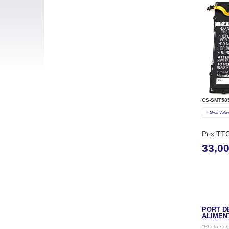
CS-SMT58
«gros Volu
Prix TT
33,0
PORT D
ALIMEN
VOITUR
"Photo non 