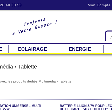
 26 40 00 59
Mon Compte
Toujours
à Votre Écoute !
E
ECLAIRAGE
ENERGIE
média • Tablette
vez les produits dédiés Multimédia - Tablette.
TATION UNISERSEL MULTI
BATTERIE LI-ION 3.7V POUR LE
E 27W
DE DE CARTE SD / PHOTO EPSO