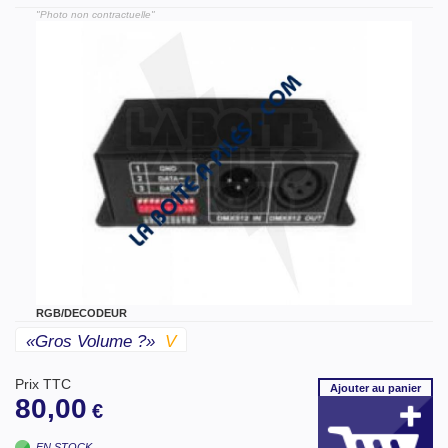
"Photo non contractuelle"
RGB/DECODEUR
«gros Volume ?»
V
Prix TTC
Ajouter
au panier
80,00
€
EN STOCK