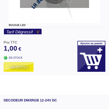
BOUGIE LED
Tarif Dégressif
V
Prix TTC
Ajouter
au panier
1,00
€
EN STOCK
+ DE DÉTAILS
DECODEUR DMXRGB 12-24V DC