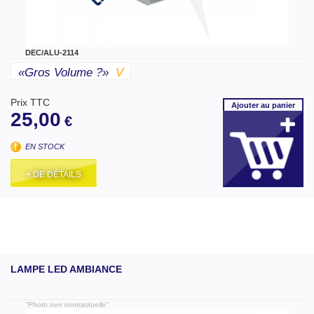
DEC/ALU-2114
«gros Volume ?»
V
Prix TTC
Ajouter
au panier
25,00
€
EN STOCK
+ DE DÉTAILS
LAMPE LED AMBIANCE
"Photo non contractuelle"