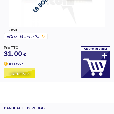
7502E
«gros Volume ?»
V
Prix TTC
Ajouter
au panier
31,00
€
EN STOCK
+ DE DÉTAILS
BANDEAU LED 5M RGB