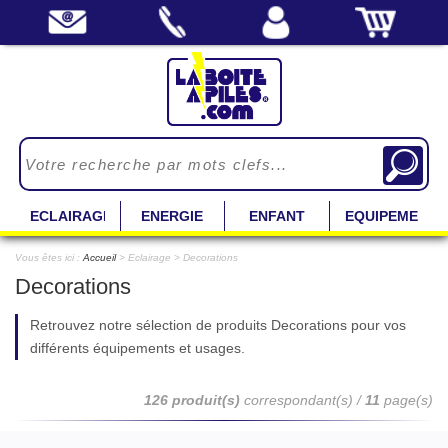
ECLAIRAGE
ENERGIE
ENFANT
EQUIPEMENT
Vous êtes ici :
Accueil
> Eclairage > Decorations
Decorations
Retrouvez notre sélection de produits Decorations pour vos
différents équipements et usages.
126 produit(s)
correspondant(s) /
11
page(s)