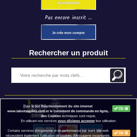
Je m'identifie
Pas encore inscrit ...
Je crée mon compte
Rechercher un produit
Pour le bon
fonctionnement du site internet
Ok 😀
2020 BAP ⓒ - Mentions légales
www.laboiteapiles.com et le traitement de commande en ligne,
des Cookies
techniques sont requis.
En utilisant nos services
vous déclarez accepter
leur utilisation.
Certains services d'ergonomie et de performance sur notre site web
Ok 😟
nécessitent également l'utilisation de cookies (Messagerie instantanée,