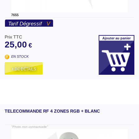
7655
Tarif Dégressif
V
Prix TTC
Ajouter
au panier
25,00
€
EN STOCK
+ DE DÉTAILS
TELECOMMANDE RF 4 ZONES RGB + BLANC
"Photo non contractuelle"