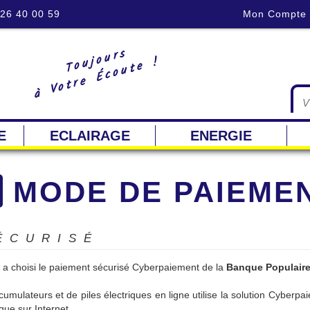
 26 40 00 59
Mon Compte
Toujours
à Votre Écoute !
E
ECLAIRAGE
ENERGIE
MODE DE PAIEME
ÉCURISÉ
s a choisi le paiement sécurisé Cyberpaiement de la
Banque Populair
cumulateurs et de piles électriques en ligne utilise la solution Cyberpai
ue sur Internet.