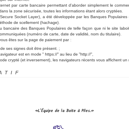
ernet par carte bancaire permettant d'aborder simplement le commerce
ans la zone sécurisée, toutes les informations étant alors cryptées.
(Secure Socket Layer), a été développée par les Banques Populaires q
méthode de scellement (hachage).
u bancaire des Banques Populaires de telle façon que ni le site laboit
mmuniquées (numéro de carte, date de validité, nom du titulaire).
 vous êtes sur la page de paiement par :
e ses signes doit être présent. ;
vigateur est en mode " https://" au lieu de "http://",
de crypté (et inversement), les navigateurs récents vous affichent 
ATIF
L'Équipe de la Boite à Piles.