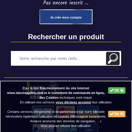
Pas encore inscrit ...
Je crée mon compte
Rechercher un produit
Pour le bon
fonctionnement du site internet
Ok 😀
2020 BAP ⓒ - Mentions légales
www.laboiteapiles.com et le traitement de commande en ligne,
des Cookies
techniques sont requis.
En utilisant nos services
vous déclarez accepter
leur utilisation.
Certains services d'ergonomie et de performance sur notre site web
Ok 😟
nécessitent également l'utilisation de cookies (Messagerie instantanée,
Analyse anonyme des données de navigation, ... ).
Vous pouvez refuser leur utilisation.