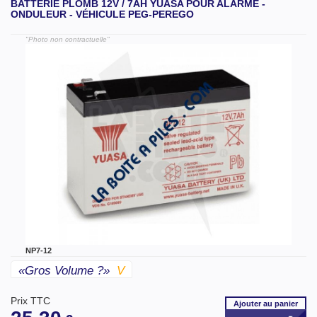
BATTERIE PLOMB 12V / 7AH YUASA POUR ALARME -
ONDULEUR - VÉHICULE PEG-PEREGO
"Photo non contractuelle"
NP7-12
«gros Volume ?»
V
Prix TTC
Ajouter
au panier