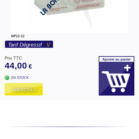
NP12-12
Tarif Dégressif
V
Prix TTC
Ajouter
au panier
44,00
€
EN STOCK
+ DE DÉTAILS