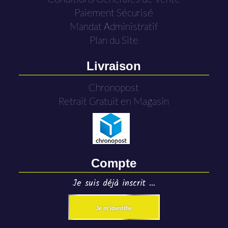
Paiement Sécurisé
Mandat Administratif
Plan du Site
Livraison
Chronopost
Retrait Gratuit en Magasin
Compte
Je suis déjà inscrit ...
Je m'identifie