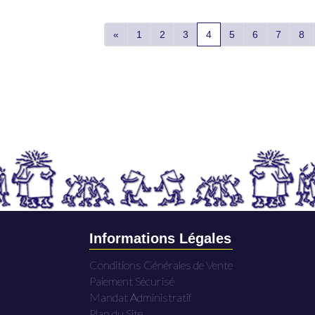
«
1
2
3
4
5
6
7
8
Informations Légales
Conditions Générales de Vente
Paiement Sécurisé
Mandat Administratif
Plan du Site