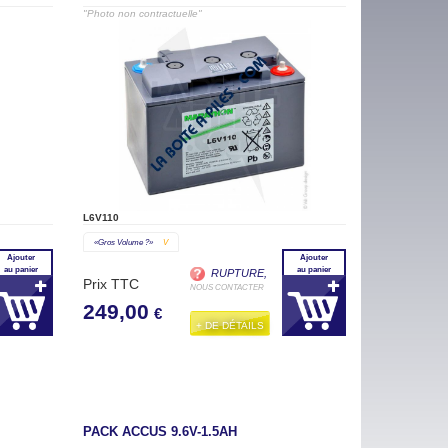
"Photo non contractuelle"
L6V110
«gros Volume ?»
V
Ajouter
Ajouter
au panier
au panier
RUPTURE,
Prix TTC
NOUS CONTACTER
249,00
€
+ DE DÉTAILS
PACK ACCUS 9.6V-1.5AH