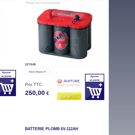
"Photo non contractuelle"
227648
«gros Volume ?»
V
Ajouter
au panier
Ajouter
au panier
RUPTURE,
Prix TTC
NOUS CONTACTER
250,00
€
+ DE DÉTAILS
BATTERIE PLOMB 6V-112AH