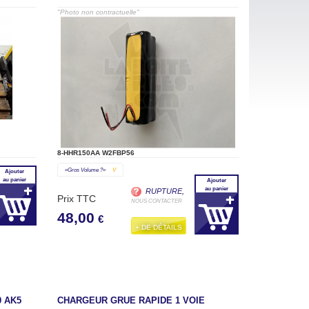
"Photo non contractuelle"
8-HHR150AA W2FBP56
«gros Volume ?»
V
Ajouter
au panier
Ajouter
au panier
RUPTURE,
Prix TTC
NOUS CONTACTER
48,00
€
+ DE DÉTAILS
0 AK5
CHARGEUR GRUE RAPIDE 1 VOIE