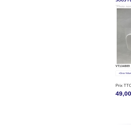
SOUS F
"Photo non 
VT134889
«gros Volu
Prix TT
49,0