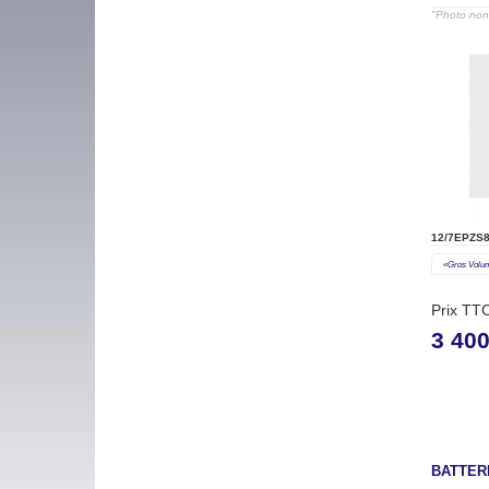
"Photo non 
12/7EPZS
«gros Volu
Prix TT
3 400
BATTER