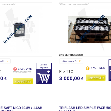
contractuelle"
"Photo non contractuelle"
2X6 6EPZB252SGO
me ?»
V
«gros Volume ?»
V
Ajouter
EN STOCK
au panier
RUPTURE,
C
Prix TTC
NOUS CONTACTER
00
3 000,00
+ DE DÉTAILS
€
€
+ DE DÉTAILS
E SAFT NICD 10.8V / 1.6AH
TRIFLASH LED SIMPLE FACE 50