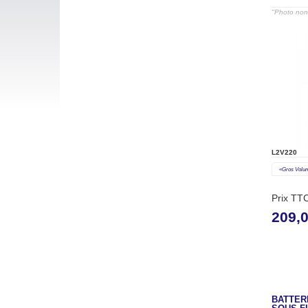
"Photo non 
L2V220
«gros Volu
Prix TT
209,
BATTERI