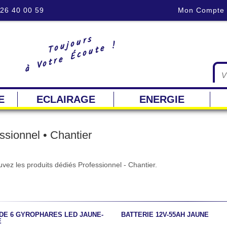
 26 40 00 59
Mon Compte
Toujours
à Votre Écoute !
E
ECLAIRAGE
ENERGIE
ssionnel • Chantier
vez les produits dédiés Professionnel - Chantier.
 DE 6 GYROPHARES LED JAUNE-
BATTERIE 12V-55AH JAUNE
E