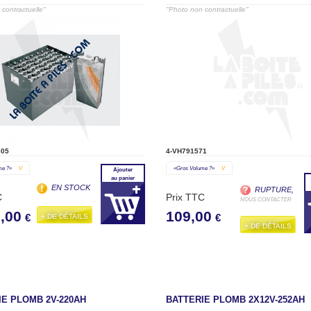
contractuelle"
"Photo non contractuelle"
805
4-VH791571
me ?»
V
«gros Volume ?»
V
Ajouter
au panier
EN STOCK
RUPTURE,
C
Prix TTC
NOUS CONTACTER
,00
109,00
+ DE DÉTAILS
€
€
+ DE DÉTAILS
IE PLOMB 2V-220AH
BATTERIE PLOMB 2X12V-252AH