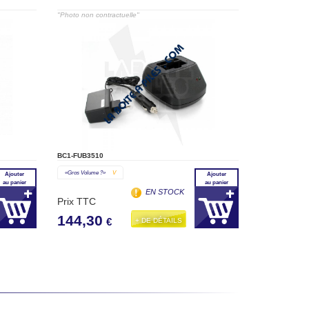
"Photo non contractuelle"
BC1-FUB3510
«gros Volume ?»
V
Ajouter
Ajouter
au panier
au panier
EN STOCK
Prix TTC
144,30
+ DE DÉTAILS
€