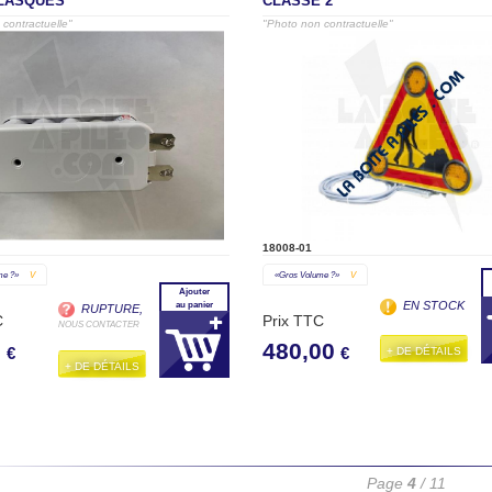
LASQUES
CLASSE 2
contractuelle"
"Photo non contractuelle"
18008-01
me ?»
V
«gros Volume ?»
V
Ajouter
EN STOCK
au panier
RUPTURE,
C
Prix TTC
NOUS CONTACTER
0
480,00
+ DE DÉTAILS
€
€
+ DE DÉTAILS
Page
4
/ 11