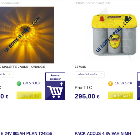
contractuelle"
"Photo non contractuelle"
C MALETTE JAUNE - ORANGE
227646
me ?»
V
«gros Volume ?»
V
Ajouter
au panier
EN STOCK
EN STOCK
C
Prix TTC
00
295,00
+ DE DÉTAILS
+ DE DÉTAILS
€
€
E 24V-805AH PLAN T24856
PACK ACCUS 4.8V-9AH NIMH