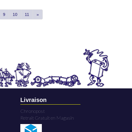
9
10
11
»
Livraison
Chronopost
Retrait Gratuit en Magasin