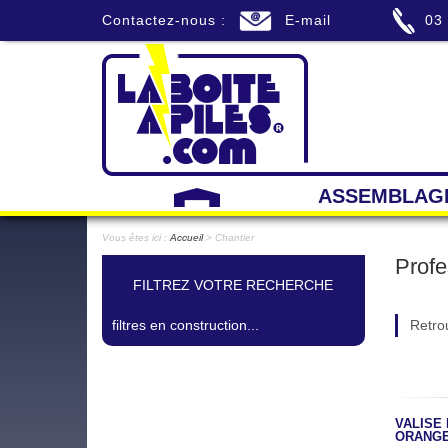
Contactez-nous :
E-mail
03
ASSEMBLAG
Vous êtes ici :
Accueil
> Chantier
Profe
FILTREZ VOTRE RECHERCHE
filtres en construction...
Retrou
VALISE
ORANG