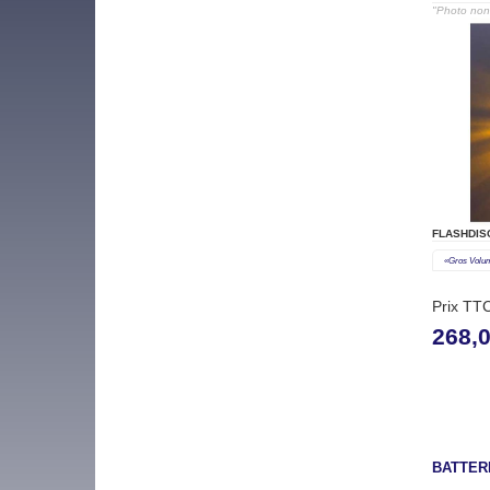
"Photo non 
FLASHDIS
«gros Volu
Prix TT
268,
BATTERI