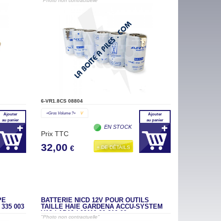
"Photo non contractuelle"
6-VR1.8CS 08804
«gros Volume ?»
V
Ajouter
Ajouter
au panier
au panier
EN STOCK
Prix TTC
32,00
+ DE DÉTAILS
€
PE
BATTERIE NICD 12V POUR OUTILS
335 003
TAILLE HAIE GARDENA ACCU-SYSTEM
V12 / AP12 / 02110-00.610.00
"Photo non contractuelle"