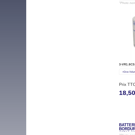
08800-00
"Photo non 
3-VR1.8CS
«gros Volu
Prix TT
18,5
BATTERI
BORDUR
02510-00