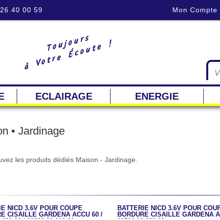
 26 40 00 59
Mon Compte
Toujours
à Votre Écoute !
E
ECLAIRAGE
ENERGIE
n • Jardinage
uvez les produits dédiés Maison - Jardinage.
E NICD 3.6V POUR COUPE
BATTERIE NICD 3.6V POUR COU
E CISAILLE GARDENA ACCU 60 /
BORDURE CISAILLE GARDENA AC