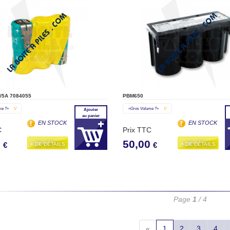
/5A 7084055
PBM650
me ?»
V
«gros Volume ?»
V
Ajouter
au panier
EN STOCK
EN STOCK
C
Prix TTC
0
50,00
+ DE DÉTAILS
+ DE DÉTAILS
€
€
Page
1
/ 4
«
1
2
3
4