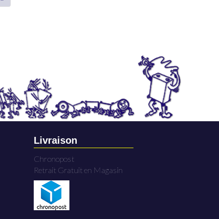
Livraison
Chronopost
Retrait Gratuit en Magasin