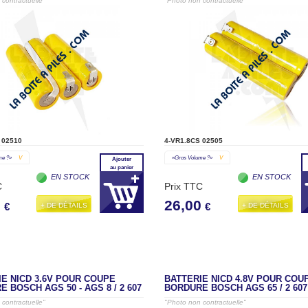
contractuelle"
"Photo non contractuelle"
 02510
4-VR1.8CS 02505
me ?»
V
«gros Volume ?»
V
Ajouter
au panier
EN STOCK
EN STOCK
C
Prix TTC
0
26,00
+ DE DÉTAILS
+ DE DÉTAILS
€
€
E NICD 3.6V POUR COUPE
BATTERIE NICD 4.8V POUR COU
 BOSCH AGS 50 - AGS 8 / 2 607
BORDURE BOSCH AGS 65 / 2 607 
contractuelle"
"Photo non contractuelle"