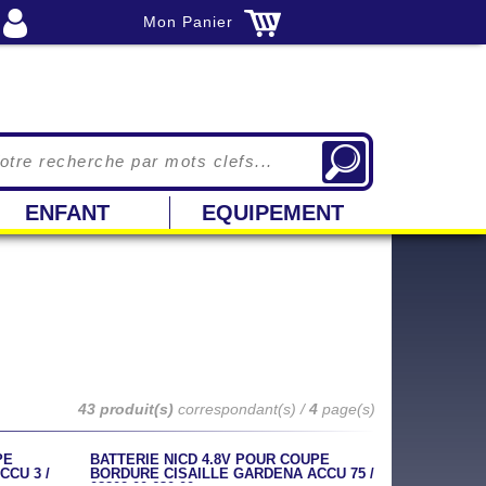
Mon Panier
ENFANT
EQUIPEMENT
43 produit(s)
correspondant(s) /
4
page(s)
PE
BATTERIE NICD 4.8V POUR COUPE
CU 3 /
BORDURE CISAILLE GARDENA ACCU 75 /