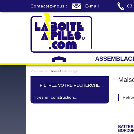
Contactez-nous :
E-mail
03
ASSEMBLAG
Vous êtes ici :
Accueil
> Jardinage
Maiso
FILTREZ VOTRE RECHERCHE
filtres en construction...
Retro
BATTERI
BORDUR