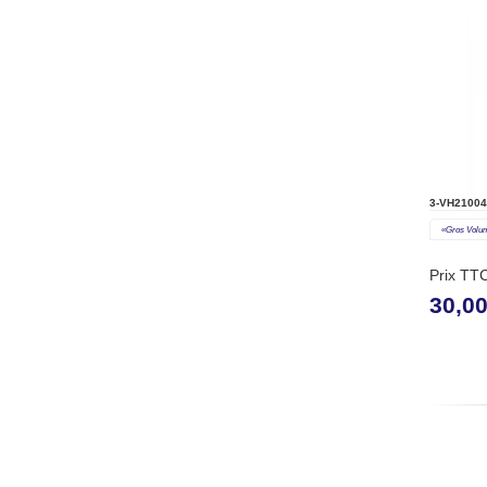
3-VH21004
«gros Volu
Prix TT
30,0