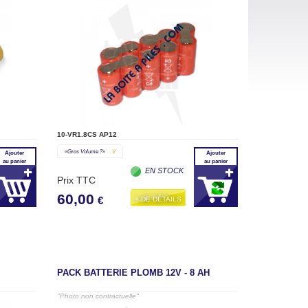
10-VR1.8CS AP12
«gros Volume ?»
V
Ajouter
Ajouter
au panier
au panier
EN STOCK
Prix TTC
60,00
+ DE DÉTAILS
€
PACK BATTERIE PLOMB 12V - 8 AH
"Photo non contractuelle"