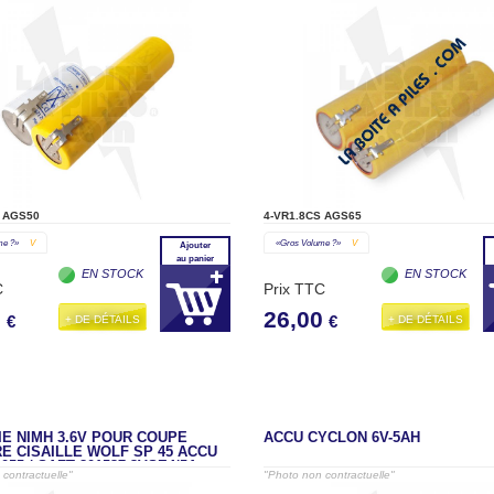
 AGS50
4-VR1.8CS AGS65
me ?»
V
«gros Volume ?»
V
Ajouter
au panier
EN STOCK
EN STOCK
C
Prix TTC
0
26,00
+ DE DÉTAILS
+ DE DÉTAILS
€
€
IE NIMH 3.6V POUR COUPE
ACCU CYCLON 6V-5AH
E CISAILLE WOLF SP 45 ACCU
4055 / SAFT 801537 3VSE4/5A
contractuelle"
"Photo non contractuelle"