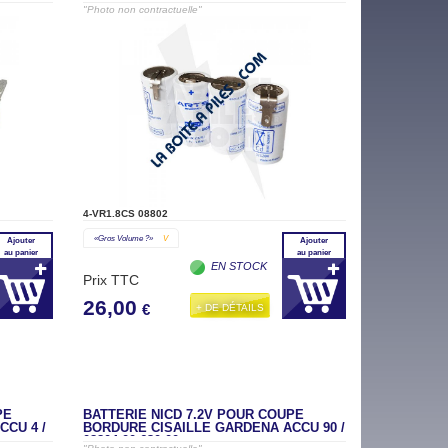
08802-00.630.00
"Photo non contractuelle"
4-VR1.8CS 08802
«gros Volume ?»
V
Ajouter
Ajouter
au panier
au panier
EN STOCK
Prix TTC
26,00
+ DE DÉTAILS
€
PE
BATTERIE NICD 7.2V POUR COUPE
CU 4 /
BORDURE CISAILLE GARDENA ACCU 90 /
08804-00.630.00