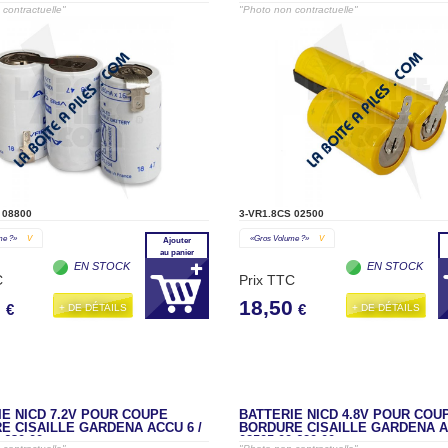
.630.00 / 08808-00.610.00
02500-00.630.00
contractuelle"
"Photo non contractuelle"
 08800
3-VR1.8CS 02500
me ?»
V
«gros Volume ?»
V
Ajouter
au panier
EN STOCK
EN STOCK
C
Prix TTC
0
18,50
+ DE DÉTAILS
+ DE DÉTAILS
€
€
E NICD 7.2V POUR COUPE
BATTERIE NICD 4.8V POUR COU
E CISAILLE GARDENA ACCU 6 /
BORDURE CISAILLE GARDENA AC
.630.00
02505-00.620.00