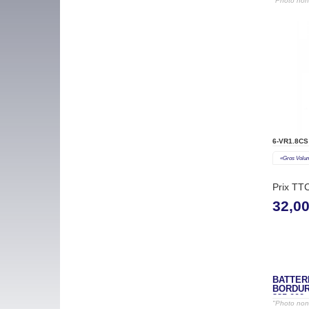
"Photo non 
6-VR1.8CS
«gros Volu
Prix TT
32,0
BATTERI
BORDURE
335 002
"Photo non 