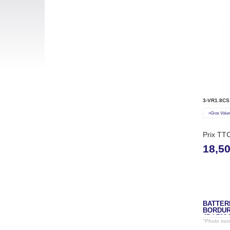
3-VR1.8CS
«gros Volu
Prix TT
18,5
BATTER
BORDUR
45 / 708
"Photo non 