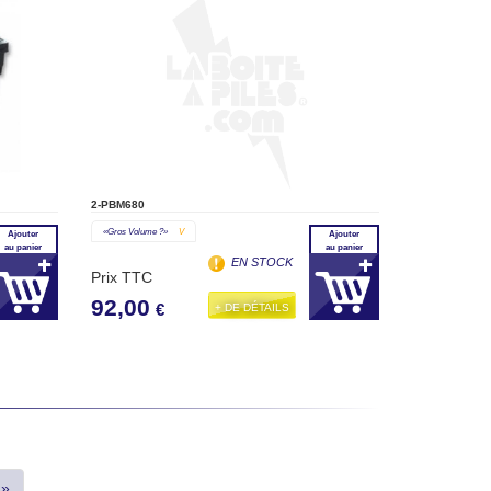
2-PBM680
«gros Volume ?»
V
Ajouter
Ajouter
au panier
au panier
EN STOCK
Prix TTC
92,00
+ DE DÉTAILS
€
»