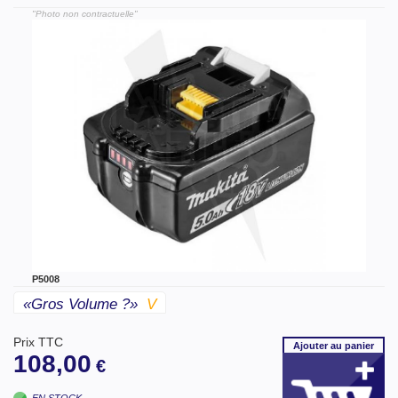
"Photo non contractuelle"
P5008
«gros Volume ?»
V
Prix TTC
Ajouter
au panier
108,00
€
EN STOCK