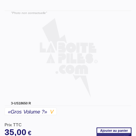
"Photo non contractuelle"
3-US18650 R
«gros Volume ?»
V
Prix TTC
35,00
Ajouter
au panier
€