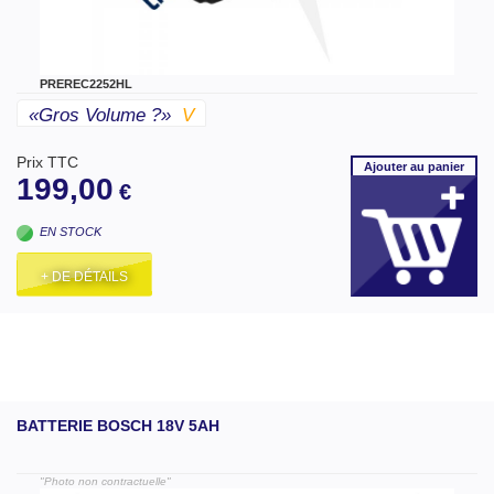
PREREC2252HL
«gros Volume ?»
V
Prix TTC
Ajouter
au panier
199,00
€
EN STOCK
+ DE DÉTAILS
BATTERIE BOSCH 18V 5AH
"Photo non contractuelle"