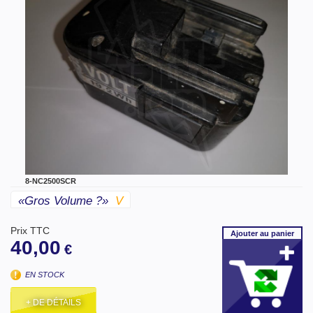
8-NC2500SCR
«gros Volume ?»
V
Prix TTC
Ajouter
au panier
40,00
€
EN STOCK
+ DE DÉTAILS