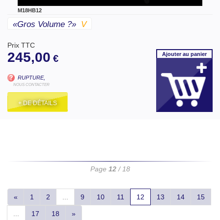
M18HB12
«gros Volume ?»
V
Prix TTC
245,00
Ajouter
au panier
€
RUPTURE,
NOUS CONTACTER
+ DE DÉTAILS
Page
12
/ 18
«
1
2
...
9
10
11
12
13
14
15
...
17
18
»