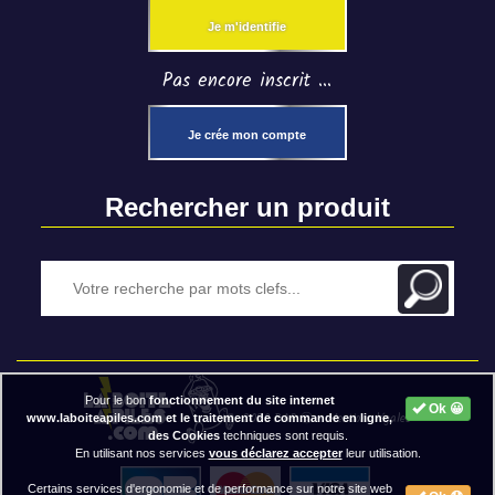
Je m'identifie
Pas encore inscrit ...
Je crée mon compte
Rechercher un produit
Pour le bon
fonctionnement du site internet
Ok 😀
2020 BAP ⓒ - Mentions légales
www.laboiteapiles.com et le traitement de commande en ligne,
des Cookies
techniques sont requis.
En utilisant nos services
vous déclarez accepter
leur utilisation.
Certains services d'ergonomie et de performance sur notre site web