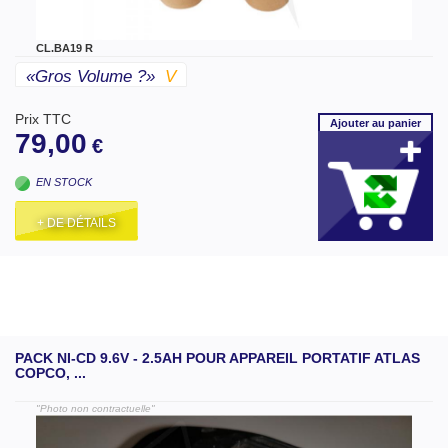
CL.BA19 R
«gros Volume ?»
V
Prix TTC
Ajouter
au panier
79,00
€
EN STOCK
+ DE DÉTAILS
PACK NI-CD 9.6V - 2.5AH POUR APPAREIL PORTATIF ATLAS
COPCO, ...
"Photo non contractuelle"