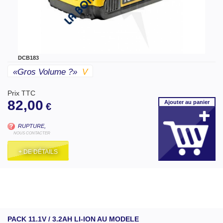
DCB183
«gros Volume ?»
V
Prix TTC
82,00
Ajouter
au panier
€
RUPTURE,
NOUS CONTACTER
+ DE DÉTAILS
PACK 11.1V / 3.2AH LI-ION AU MODELE