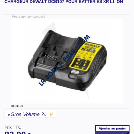
CHARGEUR DEWALT DCB107 POUR BATTERIES XR LI-ION
"Photo non contractuelle"
DCB107
«gros Volume ?»
V
Prix TTC
Ajouter
au panier