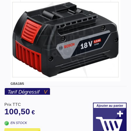
GBA18/5
Tarif Dégressif
V
Prix TTC
Ajouter
au panier
100,50
€
EN STOCK