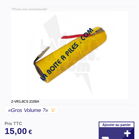
"Photo non contractuelle"
2-VR1.8CS 2105H
«gros Volume ?»
V
Prix TTC
Ajouter
au panier
15,00
€