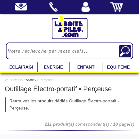
ECLAIRAGE
ENERGIE
ENFANT
EQUIPEMENT
Vous êtes ici :
Accueil
> Perçeuse
Outillage Électro-portatif • Perçeuse
Retrouvez les produits dédiés Outillage Électro-portatif -
Perçeuse.
211 produit(s)
correspondant(s) /
18
page(s)