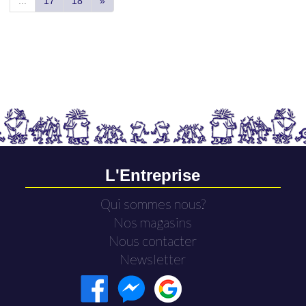
...
17
18
»
L'Entreprise
Qui sommes nous?
Nos magasins
Nous contacter
Newsletter