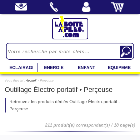
ECLAIRAGE
ENERGIE
ENFANT
EQUIPEMENT
Vous êtes ici :
Accueil
> Perçeuse
Outillage Électro-portatif • Perçeuse
Retrouvez les produits dédiés Outillage Électro-portatif -
Perçeuse.
211 produit(s)
correspondant(s) /
18
page(s)