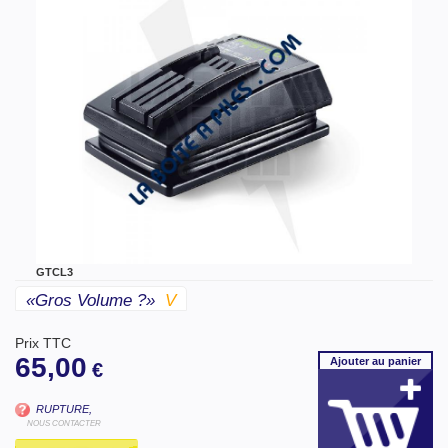
GTCL3
«gros Volume ?»
V
Prix TTC
65,00
Ajouter
au panier
€
RUPTURE,
NOUS CONTACTER