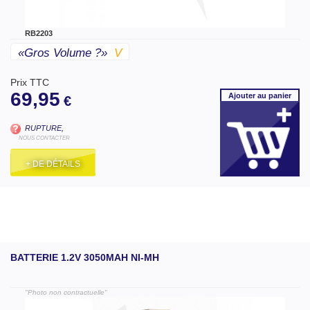
RB2203
«gros Volume ?»
V
Prix TTC
69,95
Ajouter
au panier
€
RUPTURE,
NOUS CONTACTER
+ DE DÉTAILS
BATTERIE 1.2V 3050MAH NI-MH
"Photo non contractuelle"