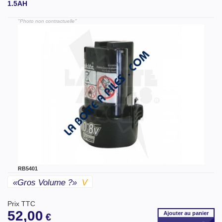
1.5AH
"Photo non contractuelle"
RB5401
«gros Volume ?»
V
Prix TTC
52,00
Ajouter
au panier
€