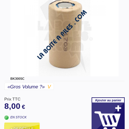
BK300SC
«gros Volume ?»
V
Prix TTC
Ajouter
au panier
8,00
€
EN STOCK
+ DE DÉTAILS