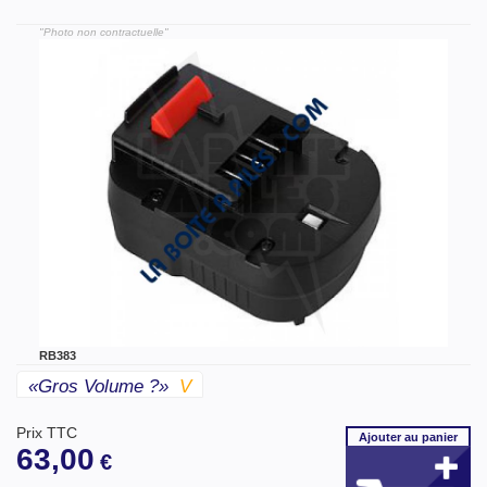
"Photo non contractuelle"
RB383
«gros Volume ?»
V
Prix TTC
Ajouter
au panier
63,00
€