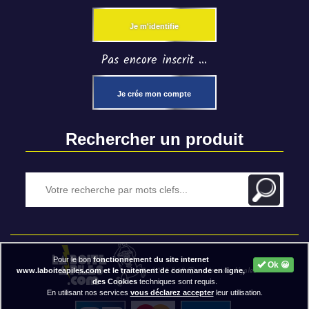
Je m'identifie
Pas encore inscrit ...
Je crée mon compte
Rechercher un produit
Pour le bon
fonctionnement du site internet
Ok 😀
2020 BAP ⓒ - Mentions légales
www.laboiteapiles.com et le traitement de commande en ligne,
des Cookies
techniques sont requis.
En utilisant nos services
vous déclarez accepter
leur utilisation.