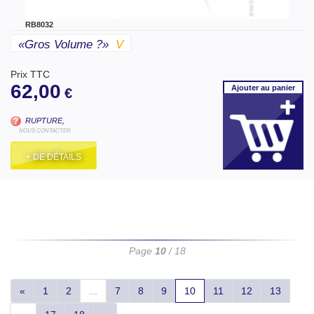
RB8032
«gros Volume ?»
V
Prix TTC
62,00
Ajouter
au panier
€
RUPTURE,
NOUS CONTACTER
+ DE DÉTAILS
Page
10
/ 18
«
1
2
...
7
8
9
10
11
12
13