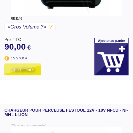
RB1146
«gros Volume ?»
V
Prix TTC
Ajouter
au panier
90,00
€
EN STOCK
+ DE DÉTAILS
CHARGEUR POUR PERCEUSE FESTOOL 12V - 18V NI-CD - NI-
MH - LI-ION
"Photo non contractuelle"