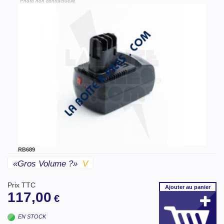
"Photo non contractuelle"
RB689
«gros Volume ?»
V
Prix TTC
Ajouter
au panier
117,00
€
EN STOCK