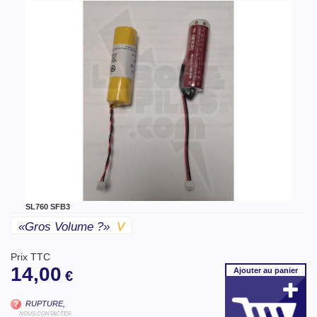
SL760 SFB3
«gros Volume ?»
V
Prix TTC
14,00
Ajouter
au panier
€
RUPTURE,
NOUS CONTACTER