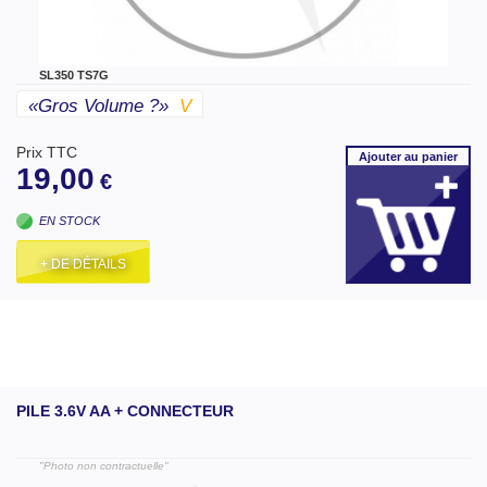
SL350 TS7G
«gros Volume ?»
V
Prix TTC
Ajouter
au panier
19,00
€
EN STOCK
+ DE DÉTAILS
PILE 3.6V AA + CONNECTEUR
"Photo non contractuelle"