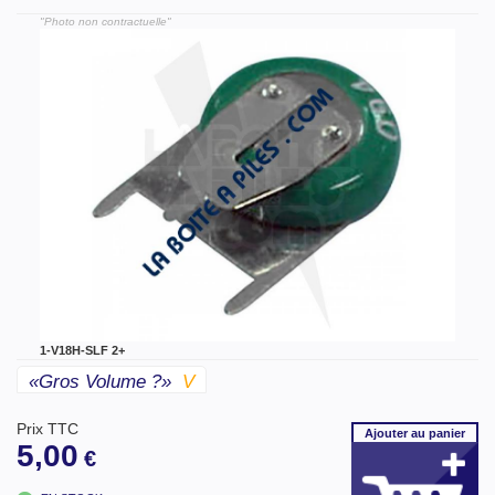
"Photo non contractuelle"
1-V18H-SLF 2+
«gros Volume ?»
V
Prix TTC
Ajouter
au panier
5,00
€