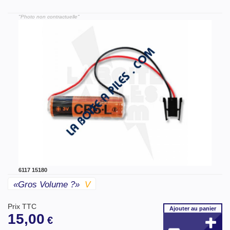
"Photo non contractuelle"
6117 15180
«gros Volume ?»
V
Prix TTC
Ajouter
au panier
15,00
€