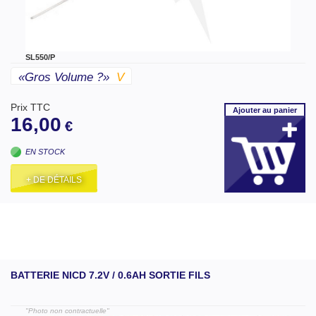
SL550/P
«gros Volume ?»
V
Prix TTC
Ajouter
au panier
16,00
€
EN STOCK
+ DE DÉTAILS
BATTERIE NICD 7.2V / 0.6AH SORTIE FILS
"Photo non contractuelle"