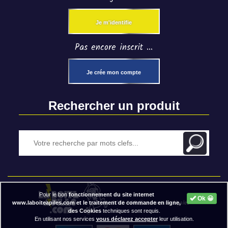
Je m'identifie
Pas encore inscrit ...
Je crée mon compte
Rechercher un produit
Pour le bon
fonctionnement du site internet
Ok 😀
2020 BAP ⓒ - Mentions légales
www.laboiteapiles.com et le traitement de commande en ligne,
des Cookies
techniques sont requis.
En utilisant nos services
vous déclarez accepter
leur utilisation.