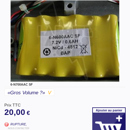
6-N700AAC SF
«gros Volume ?»
V
Prix TTC
20,00
Ajouter
au panier
€
RUPTURE,
NOUS CONTACTER