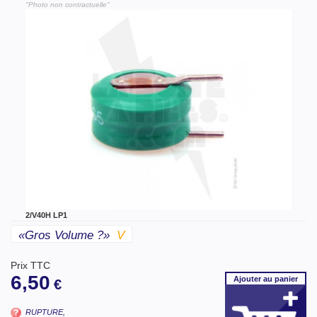
"Photo non contractuelle"
2/V40H LP1
«gros Volume ?»
V
Prix TTC
6,50
Ajouter
au panier
€
RUPTURE,