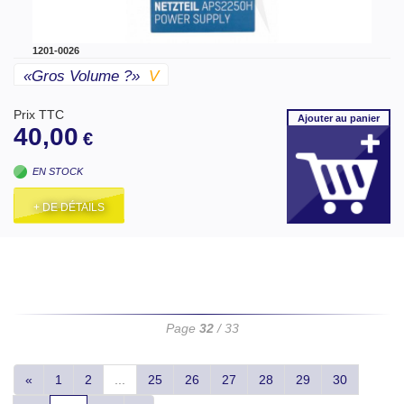
1201-0026
«gros Volume ?»
V
Prix TTC
Ajouter
au panier
40,00
€
EN STOCK
+ DE DÉTAILS
Page
32
/ 33
«
1
2
...
25
26
27
28
29
30