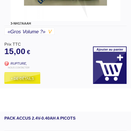
3-NH17AAAH
«gros Volume ?»
V
Prix TTC
15,00
Ajouter
au panier
€
RUPTURE,
NOUS CONTACTER
+ DE DÉTAILS
PACK ACCUS 2.4V-0.40AH A PICOTS