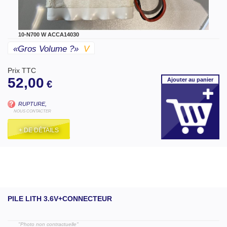
10-N700 W ACCA14030
«gros Volume ?»
V
Prix TTC
52,00
Ajouter
au panier
€
RUPTURE,
NOUS CONTACTER
+ DE DÉTAILS
PILE LITH 3.6V+CONNECTEUR
"Photo non contractuelle"