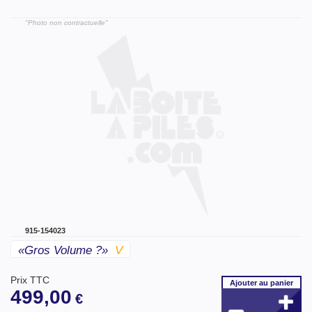
"Photo non contractuelle"
915-154023
«gros Volume ?»
V
Prix TTC
Ajouter
au panier
499,00
€