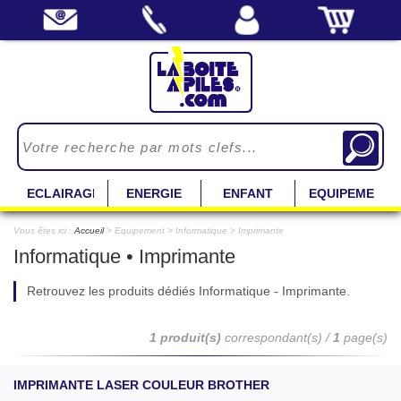
ECLAIRAGE
ENERGIE
ENFANT
EQUIPEMENT
Vous êtes ici :
Accueil
> Equipement > Informatique > Imprimante
Informatique • Imprimante
Retrouvez les produits dédiés Informatique - Imprimante.
1 produit(s)
correspondant(s) /
1
page(s)
IMPRIMANTE LASER COULEUR BROTHER