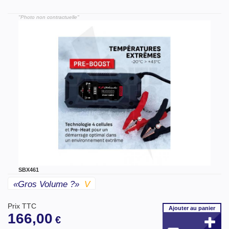
"Photo non contractuelle"
SBX461
«gros Volume ?»
V
Prix TTC
Ajouter
au panier
166,00
€