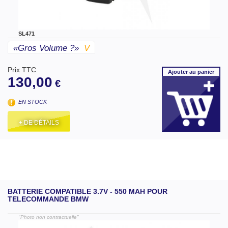
SL471
«gros Volume ?»
V
Prix TTC
Ajouter
au panier
130,00
€
EN STOCK
+ DE DÉTAILS
BATTERIE COMPATIBLE 3.7V - 550 MAH POUR
TELECOMMANDE BMW
"Photo non contractuelle"