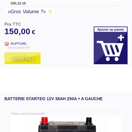
GEL12-19
«gros Volume ?»
V
Prix TTC
150,00
Ajouter
au panier
€
RUPTURE,
NOUS CONTACTER
+ DE DÉTAILS
BATTERIE STARTEO 12V 38AH 250A + A GAUCHE
"Photo non contractuelle"