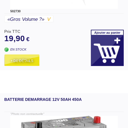
502730
«gros Volume ?»
V
Prix TTC
Ajouter
au panier
19,90
€
EN STOCK
+ DE DÉTAILS
BATTERIE DEMARRAGE 12V 50AH 450A
"Photo non contractuelle"