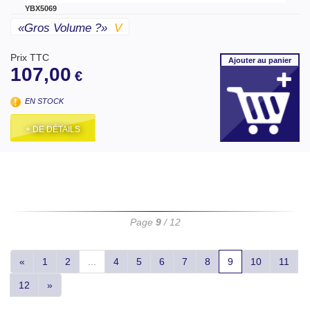
YBX5069
«gros Volume ?»
V
Prix TTC
Ajouter
au panier
107,00
€
EN STOCK
+ DE DÉTAILS
Page
9
/ 12
«
1
2
...
4
5
6
7
8
9
10
11
12
»