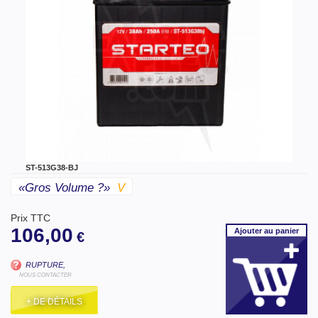
ST-513G38-BJ
«gros Volume ?»
V
Prix TTC
106,00
Ajouter
au panier
€
RUPTURE,
NOUS CONTACTER
+ DE DÉTAILS