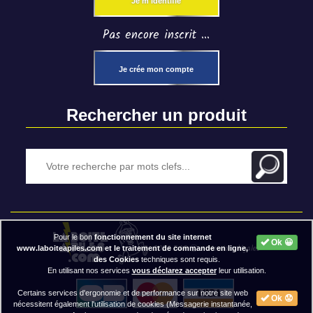
Je m'identifie
Pas encore inscrit ...
Je crée mon compte
Rechercher un produit
Pour le bon
fonctionnement du site internet
Ok 😀
2020 BAP ⓒ - Mentions légales
www.laboiteapiles.com et le traitement de commande en ligne,
des Cookies
techniques sont requis.
En utilisant nos services
vous déclarez accepter
leur utilisation.
Certains services d'ergonomie et de performance sur notre site web
Ok 😟
nécessitent également l'utilisation de cookies (Messagerie instantanée,