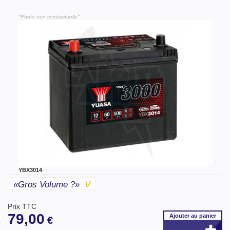
"Photo non contractuelle"
YBX3014
«gros Volume ?»
V
Prix TTC
79,00
Ajouter
au panier
€