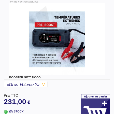
"Photo non contractuelle"
BOOSTER GB70 NOCO
«gros Volume ?»
V
Prix TTC
Ajouter
au panier
231,00
€
EN STOCK