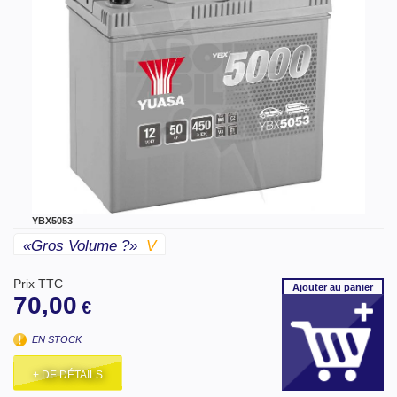
YBX5053
«gros Volume ?»
V
Prix TTC
Ajouter
au panier
70,00
€
EN STOCK
+ DE DÉTAILS