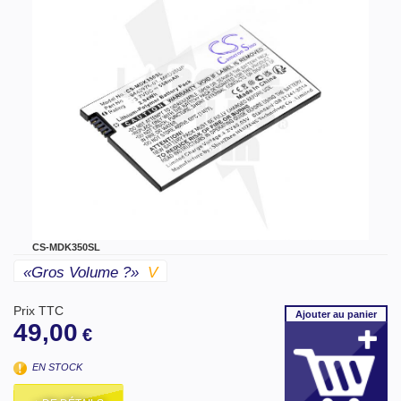
CS-MDK350SL
«gros Volume ?»
V
Prix TTC
Ajouter
au panier
49,00
€
EN STOCK