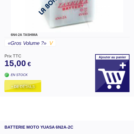
6N4-2A TASHIMA
«gros Volume ?»
V
Prix TTC
Ajouter
au panier
15,00
€
EN STOCK
+ DE DÉTAILS
BATTERIE MOTO YUASA 6N2A-2C