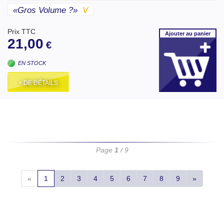
«gros Volume ?»
V
Prix TTC
Ajouter
au panier
21,00
€
EN STOCK
+ DE DÉTAILS
Page
1
/ 9
«
1
2
3
4
5
6
7
8
9
»