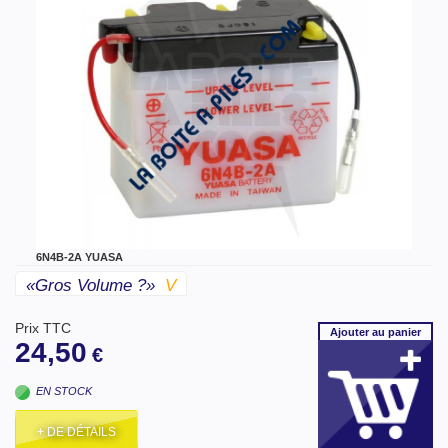
6N4B-2A YUASA
«gros Volume ?»
V
Prix TTC
Ajouter
au panier
24,50
€
EN STOCK
+ DE DÉTAILS