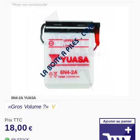
"Photo non contractuelle"
6N4-2A YUASA
«gros Volume ?»
V
Prix TTC
Ajouter
au panier
18,00
€
EN STOCK