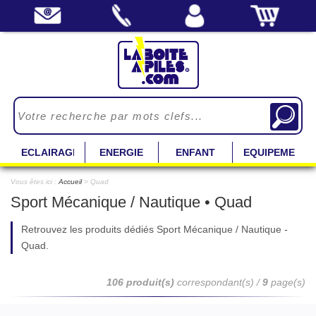
ECLAIRAGE
ENERGIE
ENFANT
EQUIPEMENT
Vous êtes ici :
Accueil
> Quad
Sport Mécanique / Nautique • Quad
Retrouvez les produits dédiés Sport Mécanique / Nautique -
Quad.
106 produit(s)
correspondant(s) /
9
page(s)