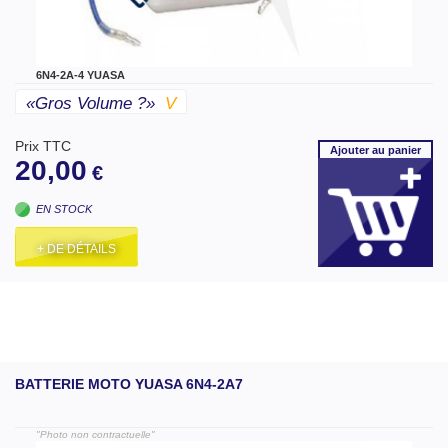
6N4-2A-4 YUASA
«gros Volume ?»
V
Prix TTC
Ajouter
au panier
20,00
€
EN STOCK
+ DE DÉTAILS
BATTERIE MOTO YUASA 6N4-2A7
"Photo non contractuelle"