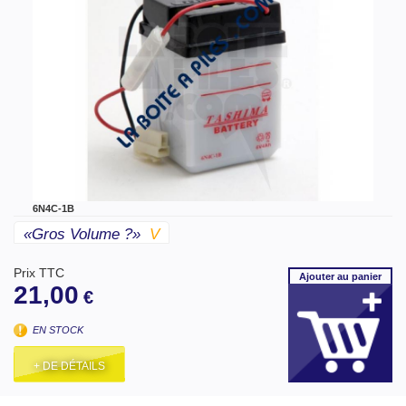
6N4C-1B
«gros Volume ?»
V
Prix TTC
Ajouter
au panier
21,00
€
EN STOCK
+ DE DÉTAILS