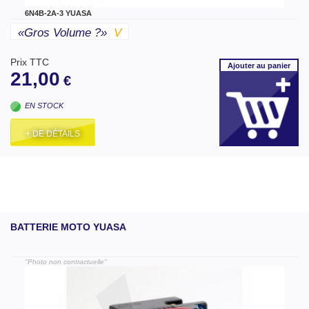
6N4B-2A-3 YUASA
«gros Volume ?»
V
Prix TTC
Ajouter
au panier
21,00
€
EN STOCK
+ DE DÉTAILS
BATTERIE MOTO YUASA
"Photo non contractuelle"