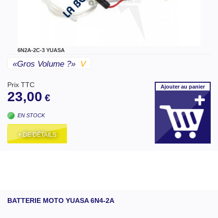
6N2A-2C-3 YUASA
«gros Volume ?»
V
Prix TTC
Ajouter
au panier
23,00
€
EN STOCK
+ DE DÉTAILS
BATTERIE MOTO YUASA 6N4-2A