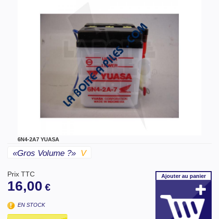
6N4-2A7 YUASA
«gros Volume ?»
V
Prix TTC
Ajouter
au panier
16,00
€
EN STOCK