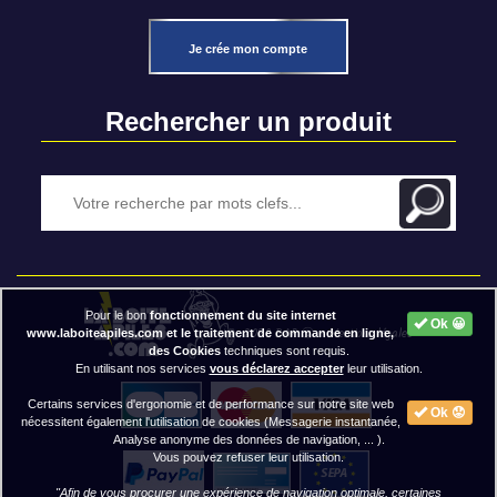
Je crée mon compte
Rechercher un produit
Pour le bon
fonctionnement du site internet
Ok 😀
2020 BAP ⓒ - Mentions légales
www.laboiteapiles.com et le traitement de commande en ligne,
des Cookies
techniques sont requis.
En utilisant nos services
vous déclarez accepter
leur utilisation.
Certains services d'ergonomie et de performance sur notre site web
Ok 😟
nécessitent également l'utilisation de cookies (Messagerie instantanée,
Analyse anonyme des données de navigation, ... ).
Vous pouvez refuser leur utilisation.
"Afin de vous procurer une expérience de navigation optimale, certaines