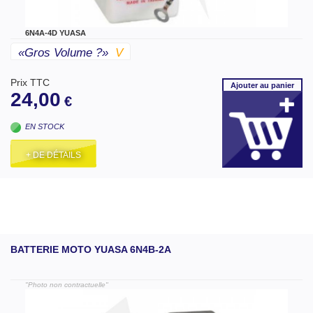
6N4A-4D YUASA
«gros Volume ?»
V
Prix TTC
Ajouter
au panier
24,00
€
EN STOCK
+ DE DÉTAILS
BATTERIE MOTO YUASA 6N4B-2A
"Photo non contractuelle"