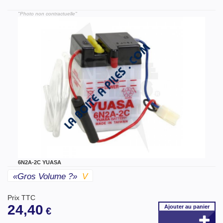
"Photo non contractuelle"
6N2A-2C YUASA
«gros Volume ?»
V
Prix TTC
24,40
Ajouter
au panier
€