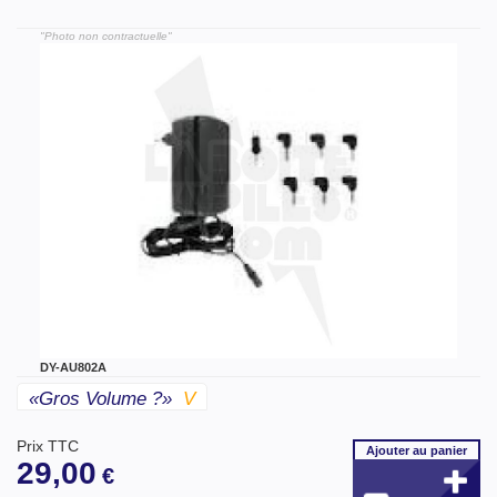
"Photo non contractuelle"
DY-AU802A
«gros Volume ?»
V
Prix TTC
Ajouter
au panier
29,00
€