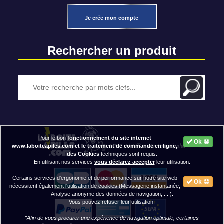
Je crée mon compte
Rechercher un produit
Pour le bon
fonctionnement du site internet
Ok 😀
2020 BAP ⓒ - Mentions légales
www.laboiteapiles.com et le traitement de commande en ligne,
des Cookies
techniques sont requis.
En utilisant nos services
vous déclarez accepter
leur utilisation.
Certains services d'ergonomie et de performance sur notre site web
Ok 😟
nécessitent également l'utilisation de cookies (Messagerie instantanée,
Analyse anonyme des données de navigation, ... ).
Vous pouvez refuser leur utilisation.
"Afin de vous procurer une expérience de navigation optimale, certaines