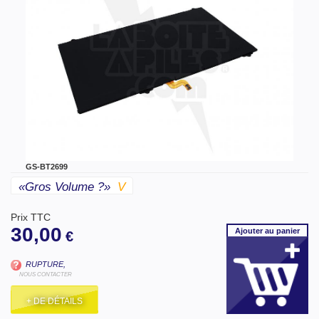
GS-BT2699
«gros Volume ?»
V
Prix TTC
30,00
Ajouter
au panier
€
RUPTURE,
NOUS CONTACTER
+ DE DÉTAILS