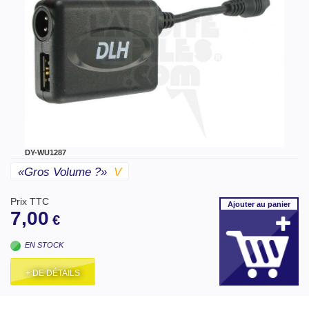
DY-WU1287
«gros Volume ?»
V
Prix TTC
Ajouter
au panier
7,00
€
EN STOCK
+ DE DÉTAILS