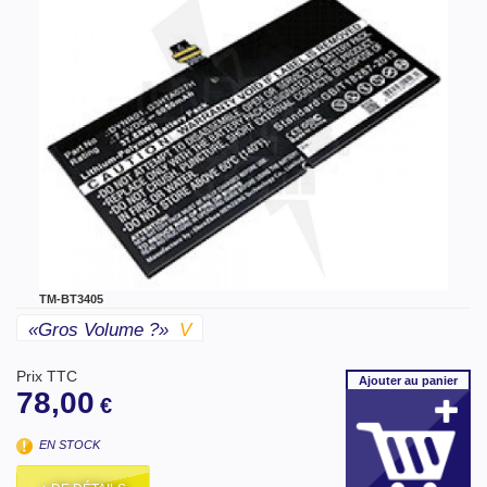
TM-BT3405
«gros Volume ?»
V
Prix TTC
Ajouter
au panier
78,00
€
EN STOCK