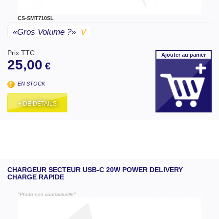
CS-SMT710SL
«gros Volume ?»
V
Prix TTC
Ajouter
au panier
25,00
€
EN STOCK
+ DE DÉTAILS
CHARGEUR SECTEUR USB-C 20W POWER DELIVERY
CHARGE RAPIDE
"Photo non contractuelle"