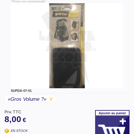
"Photo non contractuelle"
SUPDA-07-01
«gros Volume ?»
V
Prix TTC
Ajouter
au panier
8,00
€
EN STOCK