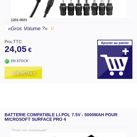
1201-0023
«gros Volume ?»
V
Prix TTC
Ajouter
au panier
24,05
€
EN STOCK
+ DE DÉTAILS
BATTERIE COMPATIBLE LI-POL 7.5V - 5000MAH POUR
MICROSOFT SURFACE PRO 4
"Photo non contractuelle"