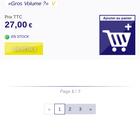
«gros Volume ?»
V
Prix TTC
Ajouter
au panier
27,00
€
EN STOCK
+ DE DÉTAILS
Page
1
/ 3
«
1
2
3
»