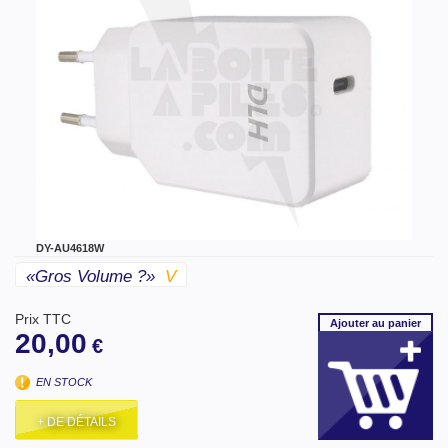
DY-AU4618W
«gros Volume ?»
V
Prix TTC
Ajouter
au panier
20,00
€
EN STOCK
+ DE DÉTAILS