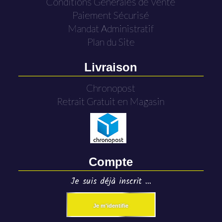
Conditions Générales de Vente
Paiement Sécurisé
Mandat Administratif
Plan du Site
Livraison
Chronopost
Retrait Gratuit en Magasin
Compte
Je suis déjà inscrit ...
Je m'identifie