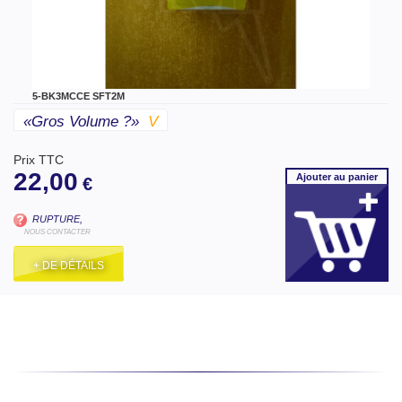
5-BK3MCCE SFT2M
«gros Volume ?»
V
Prix TTC
22,00
Ajouter
au panier
€
RUPTURE,
NOUS CONTACTER
+ DE DÉTAILS