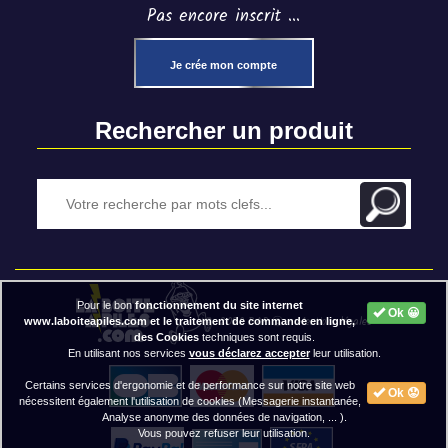
Pas encore inscrit ...
Je crée mon compte
Rechercher un produit
Pour le bon
fonctionnement du site internet
Ok 😀
2020 BAP ⓒ - Mentions légales
www.laboiteapiles.com et le traitement de commande en ligne,
des Cookies
techniques sont requis.
En utilisant nos services
vous déclarez accepter
leur utilisation.
Certains services d'ergonomie et de performance sur notre site web
Ok 😟
nécessitent également l'utilisation de cookies (Messagerie instantanée,
Analyse anonyme des données de navigation, ... ).
Vous pouvez refuser leur utilisation.