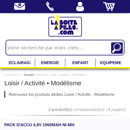
ECLAIRAGE
ENERGIE
ENFANT
EQUIPEMENT
Vous êtes ici :
Accueil
> Enfant > Loisir / Activité > Modélisme
Loisir / Activité • Modélisme
Retrouvez les produits dédiés Loisir / Activité - Modélisme.
2 produit(s)
correspondant(s) /
1
page(s)
PACK D'ACCU 4.8V 1900MAH NI-MH