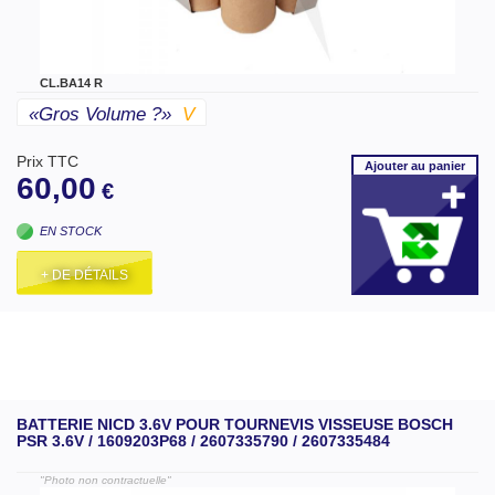
CL.BA14 R
«gros Volume ?»
V
Prix TTC
Ajouter
au panier
60,00
€
EN STOCK
+ DE DÉTAILS
BATTERIE NICD 3.6V POUR TOURNEVIS VISSEUSE BOSCH
PSR 3.6V / 1609203P68 / 2607335790 / 2607335484
"Photo non contractuelle"