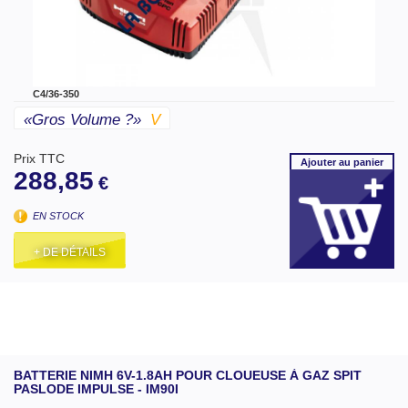
C4/36-350
«gros Volume ?»
V
Prix TTC
Ajouter
au panier
288,85
€
EN STOCK
+ DE DÉTAILS
BATTERIE NIMH 6V-1.8AH POUR CLOUEUSE À GAZ SPIT
PASLODE IMPULSE - IM90I