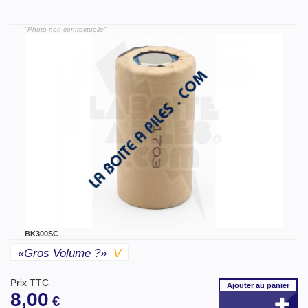
"Photo non contractuelle"
BK300SC
«gros Volume ?»
V
Prix TTC
Ajouter
au panier
8,00
€