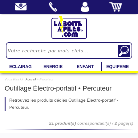
ECLAIRAGE
ENERGIE
ENFANT
EQUIPEMENT
Vous êtes ici :
Accueil
> Percuteur
Outillage Électro-portatif • Percuteur
Retrouvez les produits dédiés Outillage Électro-portatif -
Percuteur.
21 produit(s)
correspondant(s) /
2
page(s)