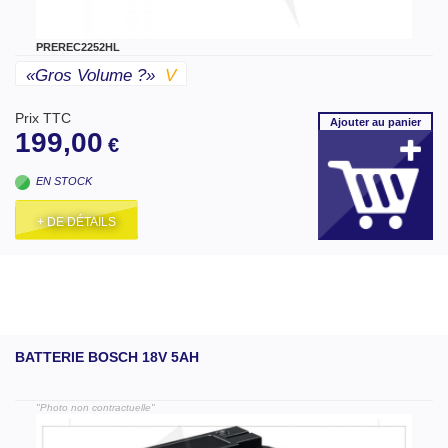
PREREC2252HL
«gros Volume ?»
V
Prix TTC
Ajouter
au panier
199,00
€
EN STOCK
+ DE DÉTAILS
BATTERIE BOSCH 18V 5AH
"Photo non contractuelle"