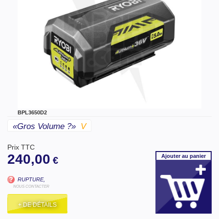
BPL3650D2
«gros Volume ?»
V
Prix TTC
240,00
Ajouter
au panier
€
RUPTURE,
NOUS CONTACTER
+ DE DÉTAILS