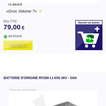
CL.BA19 R
«gros Volume ?»
V
Prix TTC
Ajouter
au panier
79,00
€
EN STOCK
+ DE DÉTAILS
BATTERIE D'ORIGINE RYOBI LI-ION 36V - 5AH
"Photo non contractuelle"