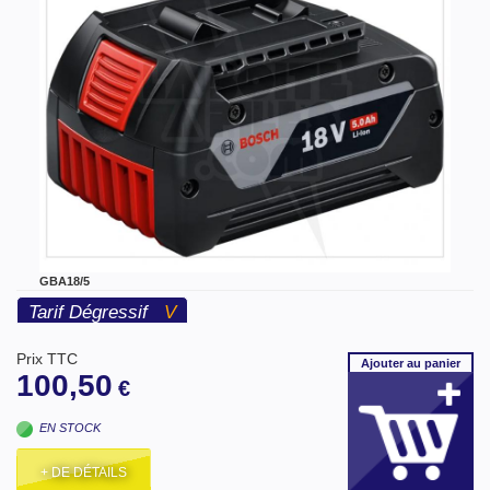
GBA18/5
Tarif Dégressif
V
Prix TTC
Ajouter
au panier
100,50
€
EN STOCK
+ DE DÉTAILS