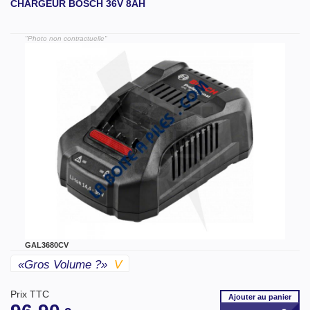
CHARGEUR BOSCH 36V 8AH
"Photo non contractuelle"
GAL3680CV
«gros Volume ?»
V
Prix TTC
Ajouter
au panier