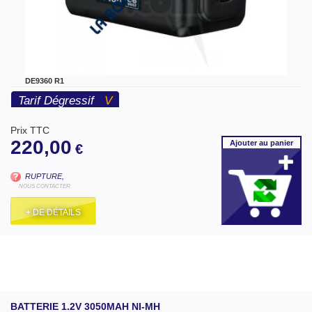
DE9360 R1
Tarif Dégressif
V
Prix TTC
220,00
Ajouter
au panier
€
RUPTURE,
NOUS CONTACTER
+ DE DÉTAILS
BATTERIE 1.2V 3050MAH NI-MH