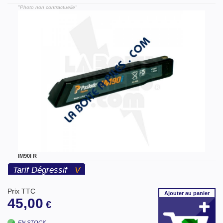
"Photo non contractuelle"
IM90I R
Tarif Dégressif
V
Prix TTC
Ajouter
au panier
45,00
€
EN STOCK