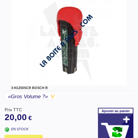
3-N1250SCR BOSCH R
«gros Volume ?»
V
Prix TTC
Ajouter
au panier
20,00
€
EN STOCK