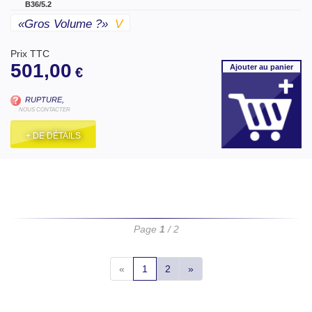
B36/5.2
«gros Volume ?»
V
Prix TTC
501,00
Ajouter
au panier
€
RUPTURE,
NOUS CONTACTER
+ DE DÉTAILS
Page
1
/ 2
«
1
2
»