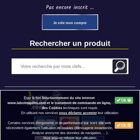
Pas encore inscrit ...
Je crée mon compte
Rechercher un produit
Pour le bon
fonctionnement du site internet
Ok 😀
2020 BAP ⓒ - Mentions légales
www.laboiteapiles.com et le traitement de commande en ligne,
des Cookies
techniques sont requis.
En utilisant nos services
vous déclarez accepter
leur utilisation.
Certains services d'ergonomie et de performance sur notre site web
Ok 😟
nécessitent également l'utilisation de cookies (Messagerie instantanée,
Analyse anonyme des données de navigation, ... ).
Vous pouvez refuser leur utilisation.