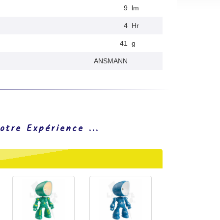
9
lm
4
Hr
41
g
ANSMANN
otre Expérience ...