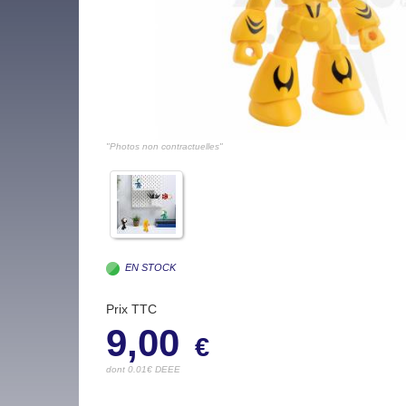
"Photos non contractuelles"
EN STOCK
Prix TTC
9,00
€
dont 0.01€ DEEE