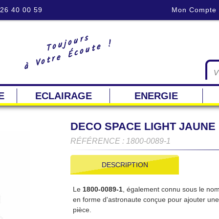
 26 40 00 59
Mon Compte
Toujours
à Votre Écoute !
E
ECLAIRAGE
ENERGIE
DECO SPACE LIGHT JAUNE
RÉFÉRENCE : 1800-0089-1
DESCRIPTION
Le
1800-0089-1
, également connu sous le no
en forme d'astronaute conçue pour ajouter une
pièce.