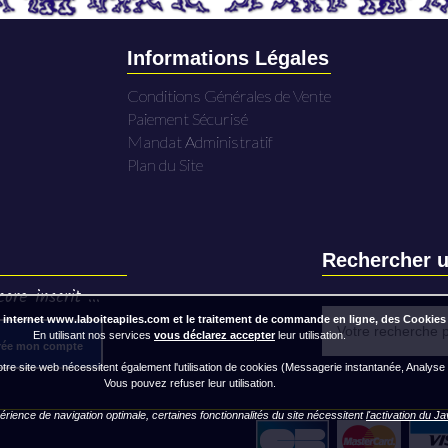
Informations Légales
Conditions Générales de Vente
Paiement Sécurisé
Mandat Administratif
Plan du Site
Rechercher u
ore inscrit ...
 internet www.laboiteapiles.com et le traitement de commande en ligne, des Cookies
En utilisant nos services
vous déclarez accepter
leur utilisation.
rée mon compte
re site web nécessitent également l'utilisation de cookies (Messagerie instantanée, Analyse
Vous pouvez refuser leur utilisation.
rience de navigation optimale, certaines fonctionnalités du site nécessitent
l'activation du J