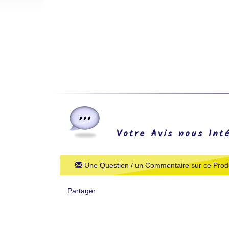
Votre Avis nous Int
Une Question / un Commentaire sur ce Produ
Partager