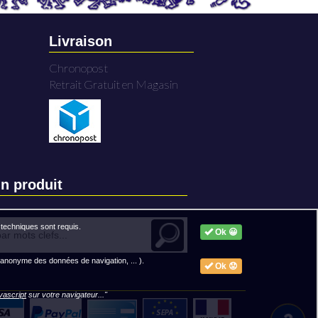
Livraison
Chronopost
Retrait Gratuit en Magasin
n produit
techniques sont requis.
Ok 😀
 anonyme des données de navigation, ... ).
Ok 😟
avascript
sur votre navigateur..."