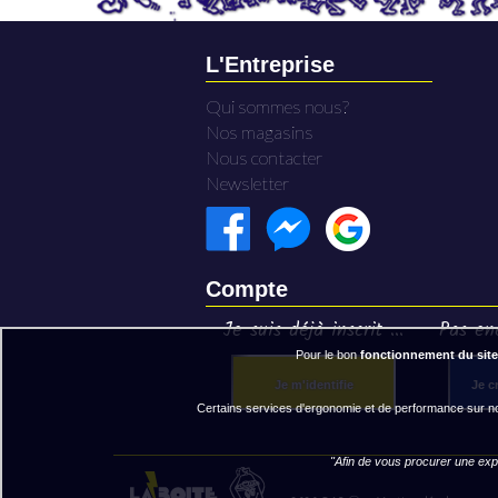
L'Entreprise
Qui sommes nous?
Nos magasins
Nous contacter
Newsletter
Compte
Je suis déjà inscrit ...
Pas enc
Pour le bon
fonctionnement du site
Je m'identifie
Je c
Certains services d'ergonomie et de performance sur not
"Afin de vous procurer une expé