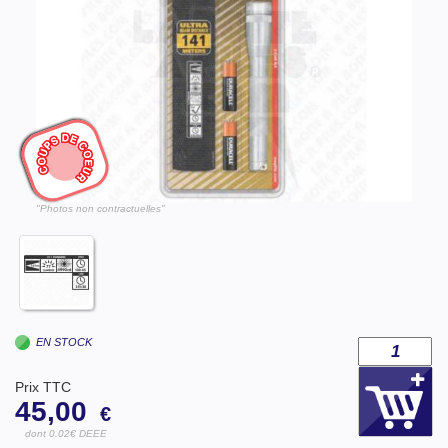
"Photos non contractuelles"
EN STOCK
Prix TTC
45,00
€
dont 0.02€ DEEE