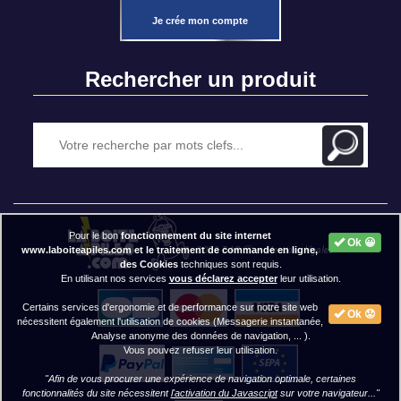
Je crée mon compte
Rechercher un produit
Pour le bon
fonctionnement du site internet
Ok 😀
2020 BAP ⓒ - Mentions légales
www.laboiteapiles.com et le traitement de commande en ligne,
des Cookies
techniques sont requis.
En utilisant nos services
vous déclarez accepter
leur utilisation.
Certains services d'ergonomie et de performance sur notre site web
Ok 😟
nécessitent également l'utilisation de cookies (Messagerie instantanée,
Analyse anonyme des données de navigation, ... ).
Vous pouvez refuser leur utilisation.
"Afin de vous procurer une expérience de navigation optimale, certaines
fonctionnalités du site nécessitent
l'activation du Javascript
sur votre navigateur..."