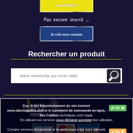
Je m'identifie
Pas encore inscrit ...
Je crée mon compte
Rechercher un produit
Pour le bon
fonctionnement du site internet
Ok 😀
2020 BAP ⓒ - Mentions légales
www.laboiteapiles.com et le traitement de commande en ligne,
des Cookies
techniques sont requis.
En utilisant nos services
vous déclarez accepter
leur utilisation.
Certains services d'ergonomie et de performance sur notre site web
Ok 😟