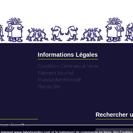
Informations Légales
Conditions Générales de Vente
Paiement Sécurisé
Mandat Administratif
Plan du Site
Rechercher u
ore inscrit ...
 internet www.laboiteapiles.com et le traitement de commande en ligne, des Cookies