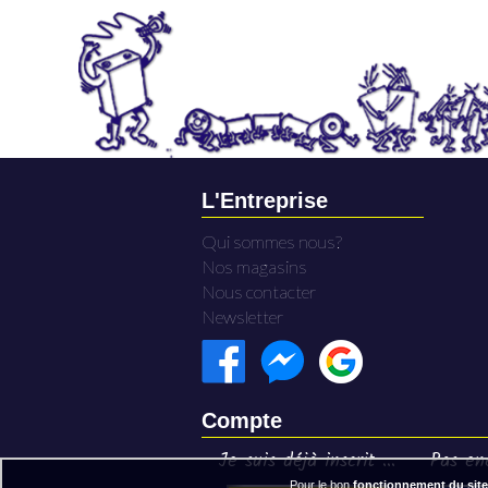
L'Entreprise
Qui sommes nous?
Nos magasins
Nous contacter
Newsletter
Compte
Je suis déjà inscrit ...
Pas enc
Pour le bon
fonctionnement du site