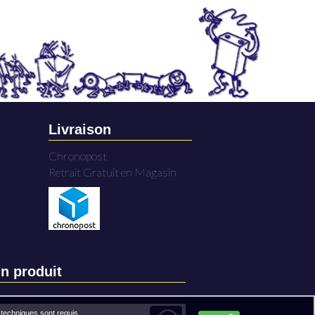
Livraison
Chronopost
Retrait Gratuit en Magasin
n produit
techniques sont requis.