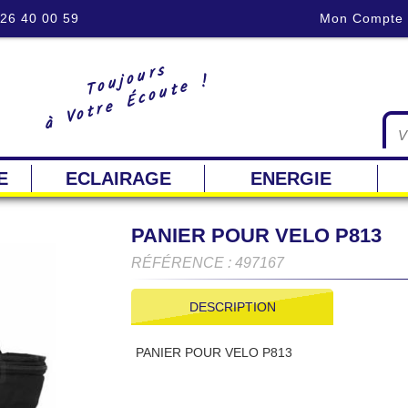
 26 40 00 59
Mon Compte
Toujours
à Votre Écoute !
E
ECLAIRAGE
ENERGIE
PANIER POUR VELO P813
RÉFÉRENCE : 497167
DESCRIPTION
PANIER POUR VELO P813