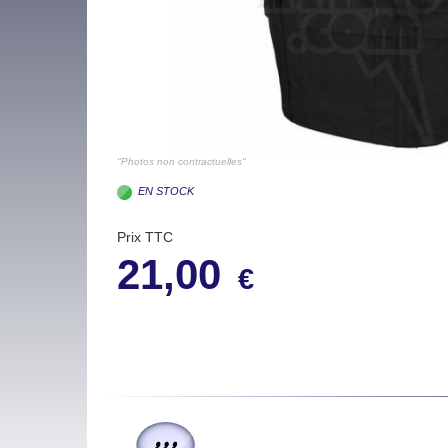
"Photos non contractuelles"
EN STOCK
Prix TTC
21,00
€