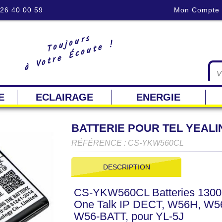
 26 40 00 59
Mon Compte
Toujours
à Votre Écoute !
E
ECLAIRAGE
ENERGIE
BATTERIE POUR TEL YEALI
RÉFÉRENCE : CS-YKW560CL
DESCRIPTION
CS-YKW560CL Batteries 1300m
One Talk IP DECT, W56H, W5
W56-BATT, pour YL-5J