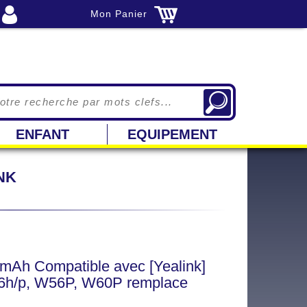
Mon Panier
ENFANT
EQUIPEMENT
NK
Ah Compatible avec [Yealink]
6h/p, W56P, W60P remplace