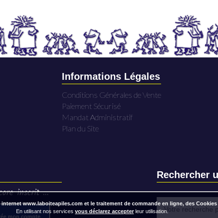
Informations Légales
Conditions Générales de Vente
Paiement Sécurisé
Mandat Administratif
Plan du Site
Rechercher u
ore inscrit ...
 internet www.laboiteapiles.com et le traitement de commande en ligne, des Cookies
En utilisant nos services
vous déclarez accepter
leur utilisation.
rée mon compte