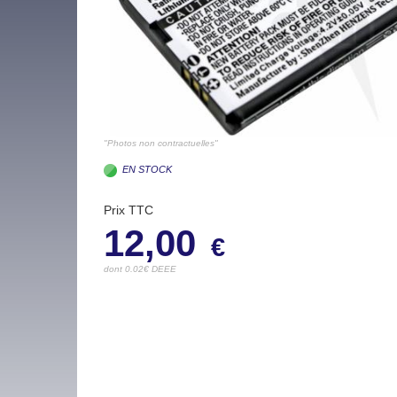
"Photos non contractuelles"
EN STOCK
Prix TTC
12,00
€
dont 0.02€ DEEE