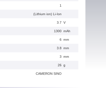
1
(Lithium ion) Li-Ion
3.7
V
1300
mAh
6
mm
3.8
mm
3
mm
26
g
CAMERON SINO