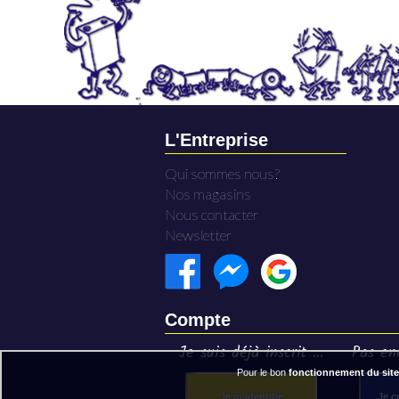
L'Entreprise
Qui sommes nous?
Nos magasins
Nous contacter
Newsletter
Compte
Je suis déjà inscrit ...
Pas enc
Pour le bon
fonctionnement du site
Je m'identifie
Je c