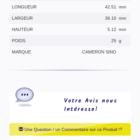
LONGUEUR
42.51
mm
LARGEUR
36.10
mm
HAUTEUR
5.12
mm
POIDS
25
g
MARQUE
CAMERON SINO
Votre Avis nous
Intéresse!
Une Question / un Commentaire sur ce Produit !?