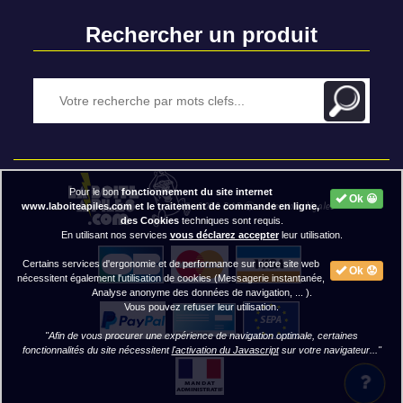
Rechercher un produit
Pour le bon
fonctionnement du site internet
Ok 😀
2020 BAP ⓒ - Mentions légales
www.laboiteapiles.com et le traitement de commande en ligne,
des Cookies
techniques sont requis.
En utilisant nos services
vous déclarez accepter
leur utilisation.
Certains services d'ergonomie et de performance sur notre site web
Ok 😟
nécessitent également l'utilisation de cookies (Messagerie instantanée,
Analyse anonyme des données de navigation, ... ).
Vous pouvez refuser leur utilisation.
"Afin de vous procurer une expérience de navigation optimale, certaines
fonctionnalités du site nécessitent
l'activation du Javascript
sur votre navigateur..."