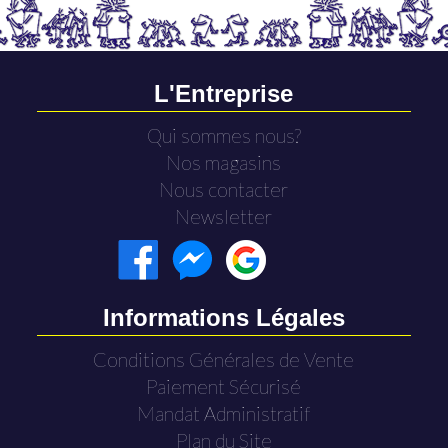
L'Entreprise
Qui sommes nous?
Nos magasins
Nous contacter
Newsletter
Informations Légales
Conditions Générales de Vente
Paiement Sécurisé
Mandat Administratif
Plan du Site