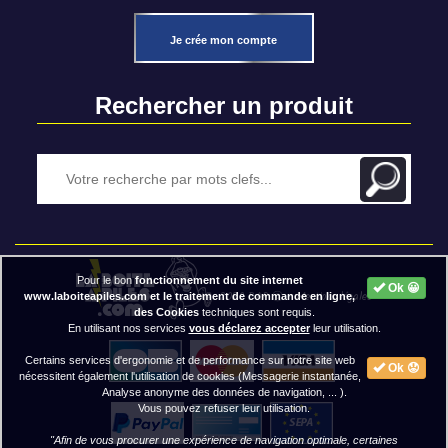
Je crée mon compte
Rechercher un produit
Pour le bon
fonctionnement du site internet
Ok 😀
2020 BAP ⓒ - Mentions légales
www.laboiteapiles.com et le traitement de commande en ligne,
des Cookies
techniques sont requis.
En utilisant nos services
vous déclarez accepter
leur utilisation.
Certains services d'ergonomie et de performance sur notre site web
Ok 😟
nécessitent également l'utilisation de cookies (Messagerie instantanée,
Analyse anonyme des données de navigation, ... ).
Vous pouvez refuser leur utilisation.
"Afin de vous procurer une expérience de navigation optimale, certaines