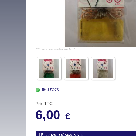
"Photos non contractuelles"
EN STOCK
Prix TTC
6,00
€
TARIF DÉGRESSIF