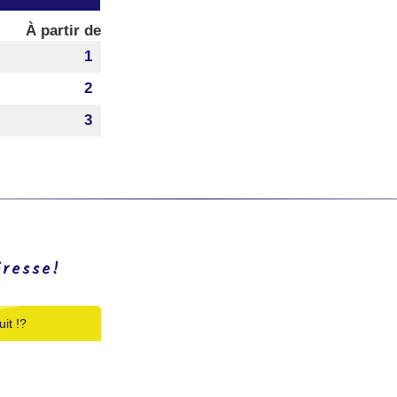
À partir de
1
2
3
éresse!
it !?