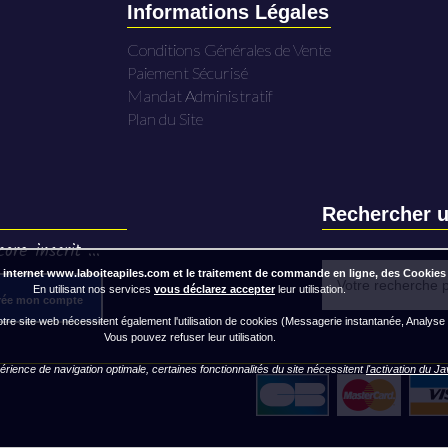
Informations Légales
Conditions Générales de Vente
Paiement Sécurisé
Mandat Administratif
Plan du Site
Rechercher u
ore inscrit ...
 internet www.laboiteapiles.com et le traitement de commande en ligne, des Cookies
En utilisant nos services
vous déclarez accepter
leur utilisation.
rée mon compte
re site web nécessitent également l'utilisation de cookies (Messagerie instantanée, Analyse
Vous pouvez refuser leur utilisation.
rience de navigation optimale, certaines fonctionnalités du site nécessitent
l'activation du J