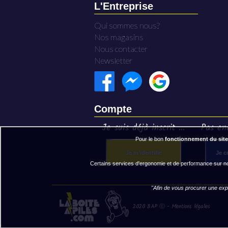
L'Entreprise
Qui sommes nous?
Nos magasins
Nous contacter
Newsletter
Compte
Je suis déjà inscrit ...
Pas enc
Pour le bon
fonctionnement du site
Je m'identifie
Je c
Certains services d'ergonomie et de performance sur not
"Afin de vous procurer une expé
2020 BAP ⓒ - Mentions légales