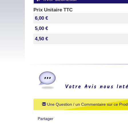
Prix Unitaire TTC
6,00 €
5,00 €
4,50 €
Votre Avis nous Int
Une Question / un Commentaire sur ce Produ
Partager