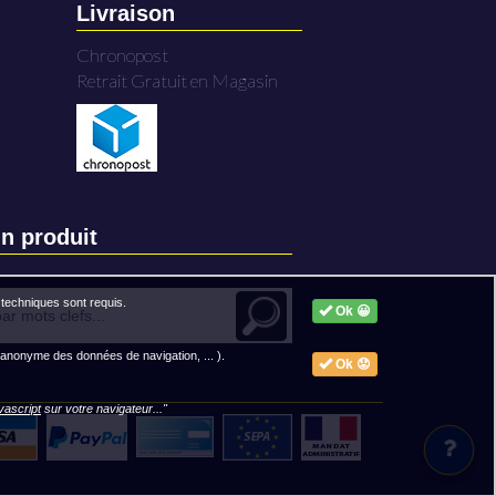
Livraison
Chronopost
Retrait Gratuit en Magasin
n produit
techniques sont requis.
Ok 😀
 anonyme des données de navigation, ... ).
Ok 😟
avascript
sur votre navigateur..."