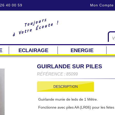
 26 40 00 59
Mon Compte
Toujours
à Votre Écoute !
E
ECLAIRAGE
ENERGIE
GUIRLANDE SUR PILES
RÉFÉRENCE : 85099
DESCRIPTION
Guirlande munie de leds de 1 Mêtre.
Fonctionne avec piles AA (LR06) pour les fetes