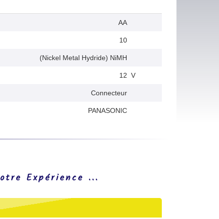
AA
10
(Nickel Metal Hydride) NiMH
12
V
Connecteur
PANASONIC
otre Expérience ...