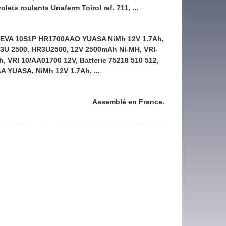
volets roulants Unaferm Toirol ref. 711,
...
 REVA 10S1P HR1700AAO YUASA NiMh 12V 1.7Ah,
3U 2500, HR3U2500, 12V 2500mAh Ni-MH, VRI-
 VRI 10/AA01700 12V, Batterie 75218 510 512,
A YUASA, NiMh 12V 1.7Ah, ...
Assemblé en France.