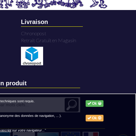
Livraison
Chronopost
Retrait Gratuit en Magasin
n produit
techniques sont requis.
Ok 😀
 anonyme des données de navigation, ... ).
Ok 😟
avascript
sur votre navigateur..."