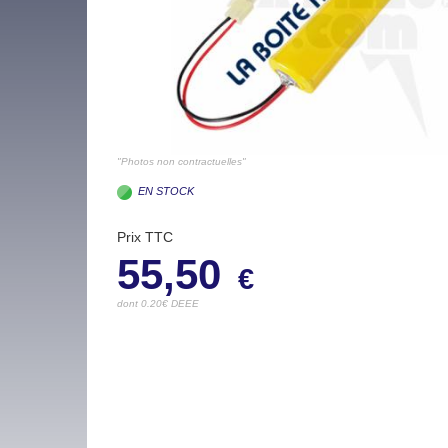
"Photos non contractuelles"
EN STOCK
Prix TTC
55,50
€
dont 0.20€ DEEE