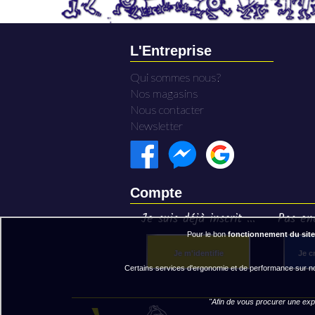
L'Entreprise
Qui sommes nous?
Nos magasins
Nous contacter
Newsletter
Compte
Je suis déjà inscrit ...
Pas enc
Pour le bon
fonctionnement du site
Je m'identifie
Je c
Certains services d'ergonomie et de performance sur not
"Afin de vous procurer une expé