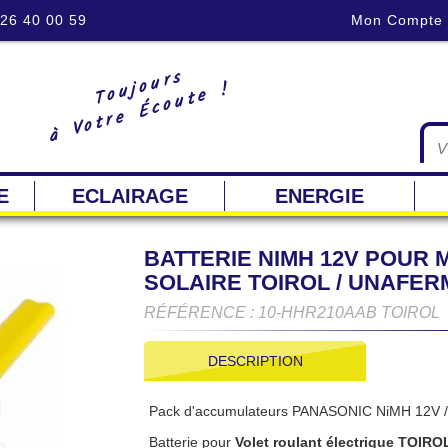
 26 40 00 59
Mon Compte
Toujours
à Votre Écoute !
E
ECLAIRAGE
ENERGIE
BATTERIE NIMH 12V POUR
SOLAIRE TOIROL / UNAFER
RÉFÉRENCE : 10-HHR210AAB TOIROL
DESCRIPTION
Pack d'accumulateurs PANASONIC NiMH 12V / 
Batterie pour
Volet roulant électrique TOIROL