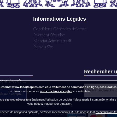
Informations Légales
Conditions Générales de Vente
Paiement Sécurisé
Mandat Administratif
Plan du Site
Rechercher u
ore inscrit ...
 internet www.laboiteapiles.com et le traitement de commande en ligne, des Cookies
En utilisant nos services
vous déclarez accepter
leur utilisation.
rée mon compte
re site web nécessitent également l'utilisation de cookies (Messagerie instantanée, Analyse
Vous pouvez refuser leur utilisation.
rience de navigation optimale, certaines fonctionnalités du site nécessitent
l'activation du J