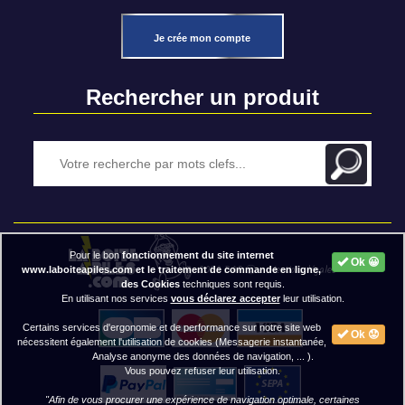
Je crée mon compte
Rechercher un produit
Pour le bon
fonctionnement du site internet
Ok 😀
2020 BAP ⓒ - Mentions légales
www.laboiteapiles.com et le traitement de commande en ligne,
des Cookies
techniques sont requis.
En utilisant nos services
vous déclarez accepter
leur utilisation.
Certains services d'ergonomie et de performance sur notre site web
Ok 😟
nécessitent également l'utilisation de cookies (Messagerie instantanée,
Analyse anonyme des données de navigation, ... ).
Vous pouvez refuser leur utilisation.
"Afin de vous procurer une expérience de navigation optimale, certaines