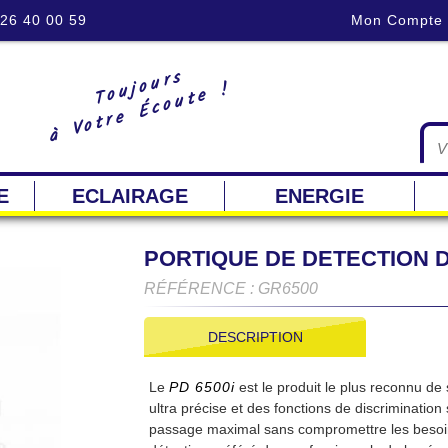
 26 40 00 59
Mon Compte
Toujours
à Votre Écoute !
E
ECLAIRAGE
ENERGIE
PORTIQUE DE DETECTION 
RÉFÉRENCE : GR6500
DESCRIPTION
Le
PD 6500i
est le produit le plus reconnu de 
ultra précise et des fonctions de discriminati
passage maximal sans compromettre les besoin