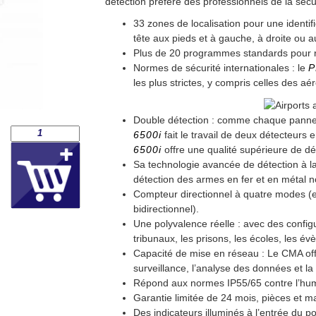
détection préféré des professionnels de la séc
33 zones de localisation
pour une identifi
tête aux pieds et à gauche, à droite ou a
Plus de 20 programmes standards
pour 
Normes de sécurité internationales :
le
P
les plus strictes, y compris celles des aé
Double détection :
comme chaque panneau
6500i
fait le travail de deux détecteurs
6500i
offre une qualité supérieure de dé
Sa technologie avancée de détection à 
détection des armes en fer et en métal non
Compteur directionnel
à quatre modes (en
bidirectionnel).
Une polyvalence réelle :
avec des configu
tribunaux, les prisons, les écoles, les 
Capacité de mise en réseau :
Le CMA offr
surveillance, l’analyse des données et la
Répond aux normes
IP55/65 contre l’humi
Garantie limitée de 24 mois
, pièces et m
Des indicateurs illuminés
à l’entrée du po