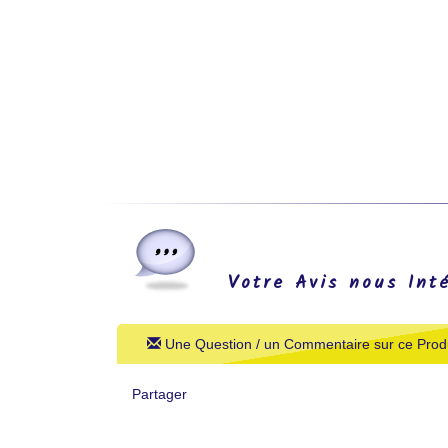
Votre Avis nous Int
Une Question / un Commentaire sur ce Produ
Partager