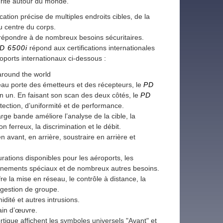
urité autour du monde.
cation précise de multiples endroits cibles, de la
u centre du corps.
répondre à de nombreux besoins sécuritaires.
D 6500i
répond aux certifications internationales
roports internationaux ci-dessous :
 porte des émetteurs et des récepteurs, le
PD
 en un. En faisant son scan des deux côtés, le
PD
tection, d’uniformité et de performance.
large bande
améliore l’analyse de la cible, la
 ferreux, la discrimination et le débit.
 avant, en arrière, soustraire en arrière et
rations disponibles pour les aéroports, les
évènements spéciaux et de nombreux autres besoins.
e la mise en réseau, le contrôle à distance, la
 gestion de groupe.
dité et autres intrusions.
ain d’œuvre.
rtique affichent les symboles universels "Avant" et