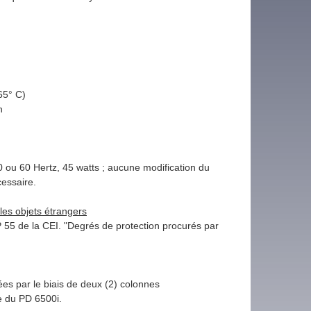
(65° C)
on
)
ou 60 Hertz, 45 watts ; aucune modification du
essaire.
les objets étrangers
 55 de la CEI. "Degrés de protection procurés par
hées par le biais de deux (2) colonnes
e du PD 6500i.