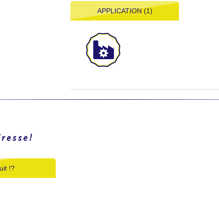
APPLICATION (1)
éresse!
it !?