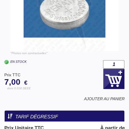
"Photos non contractuelles"
EN STOCK
Prix TTC
7,00
€
dont 0.01€ DEEE
AJOUTER AU PANIER
TARIF DÉGRESSIF
Prix Unitaire TTC
À partir de