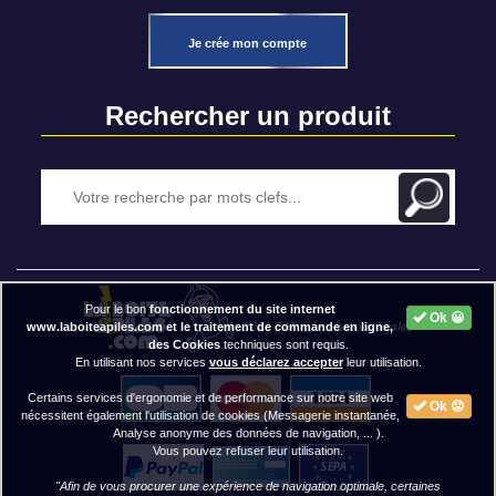
Je crée mon compte
Rechercher un produit
Pour le bon
fonctionnement du site internet
Ok 😀
2020 BAP ⓒ - Mentions légales
www.laboiteapiles.com et le traitement de commande en ligne,
des Cookies
techniques sont requis.
En utilisant nos services
vous déclarez accepter
leur utilisation.
Certains services d'ergonomie et de performance sur notre site web
Ok 😟
nécessitent également l'utilisation de cookies (Messagerie instantanée,
Analyse anonyme des données de navigation, ... ).
Vous pouvez refuser leur utilisation.
"Afin de vous procurer une expérience de navigation optimale, certaines