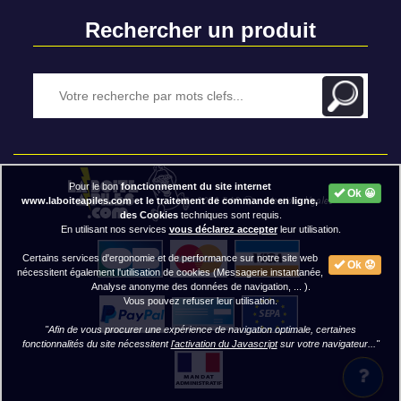
Rechercher un produit
Pour le bon
fonctionnement du site internet
Ok 😀
2020 BAP ⓒ - Mentions légales
www.laboiteapiles.com et le traitement de commande en ligne,
des Cookies
techniques sont requis.
En utilisant nos services
vous déclarez accepter
leur utilisation.
Certains services d'ergonomie et de performance sur notre site web
Ok 😟
nécessitent également l'utilisation de cookies (Messagerie instantanée,
Analyse anonyme des données de navigation, ... ).
Vous pouvez refuser leur utilisation.
"Afin de vous procurer une expérience de navigation optimale, certaines
fonctionnalités du site nécessitent
l'activation du Javascript
sur votre navigateur..."