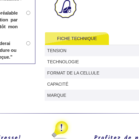
réalable
tion par
 tôt mon
FICHE TECHNIQUE
éderai
udure ou
TENSION
reçue."
TECHNOLOGIE
FORMAT DE LA CELLULE
CAPACITÉ
MARQUE
éresse!
Profitez de n