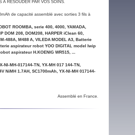
LS À RESOUDER PAR VOS SOINS.
Ah de capacité assemblé avec sorties 3 fils à
OBOT ROOMBA, serie 400, 4000,
YAMADA,
IP DOM
208, DOM208
, HARPER iClean 60,
DA M-488A, M488 A, VILEDA MODEL A3, Batterie
erie aspirateur robot YOO DIGITAL model Iwip
Robot aspirateur H.KOENIG WR515, ...
YX-NI-MH-017144-TN, YX-MH 017 144-TN,
.4V NiMH 1.7AH, SC1700mAh, YX-NI-MH 017144-
Assemblé en France.