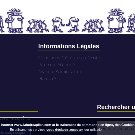
Informations Légales
Conditions Générales de Vente
Paiement Sécurisé
Mandat Administratif
Plan du Site
Rechercher u
ore inscrit ...
 internet www.laboiteapiles.com et le traitement de commande en ligne, des Cookies
En utilisant nos services
vous déclarez accepter
leur utilisation.
rée mon compte