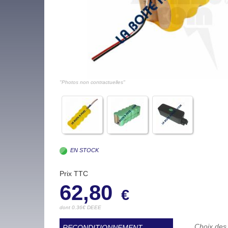
"Photos non contractuelles"
EN STOCK
Prix TTC
62,80
€
dont 0.36€ DEEE
Choix des 
RECONDITIONNEMENT