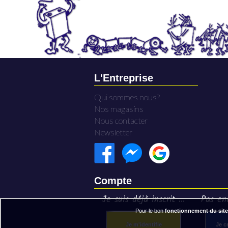
L'Entreprise
Qui sommes nous?
Nos magasins
Nous contacter
Newsletter
Compte
Je suis déjà inscrit ...
Pas enc
Pour le bon
fonctionnement du site
Je m'identifie
Je c