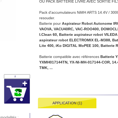
OU PACK BATTERIE LIVRÉ AVEC SORTIE FI
Pack d'accumulateurs NiMH ARTS 14.4V / 3000m
resouder.
Batterie pour
Aspirateur Robot Autonome IR
VAOVA, VACU40RC,
VAC-ROO400
, DOMOCL
I.Clean 60
, Batterie aspirateur robot VILE
aspirateur robot ELECTROMIX EL-M388, Batt
Lite 400, iKo DIGITAL MoPEE 100, Batterie 
Batterie compatible avec références
Batterie 
YXMH017144TN,
YX-NI-MH-017144-COR
, 14
TMK, ...
APPLICATION (1)
modalités :