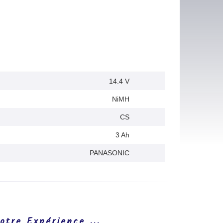
14.4 V
NiMH
CS
3 Ah
PANASONIC
otre Expérience ...