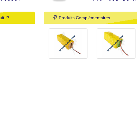
it !?
Produits Complémentaires