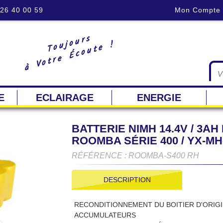
 26 40 00 59
Mon Compte
Toujours
à Votre Écoute !
E
ECLAIRAGE
ENERGIE
BATTERIE NIMH 14.4V / 3
ROOMBA SÉRIE 400 / YX-MH
RÉFÉRENCE : ROOMBA-S400 RH
DESCRIPTION
RECONDITIONNEMENT DU BOITIER D'ORIG
ACCUMULATEURS