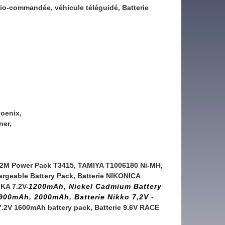
dio-commandée, véhicule téléguidé, Batterie
hoenix,
ner,
T2M Power Pack T3415, TAMIYA T1006180 Ni-MH,
argeable Battery Pack, Batterie NIKONICA
KA 7.2V-
1200mAh, Nickel Cadmium Battery
00mAh, 2000mAh, Batterie Nikko 7,2V -
7.2V 1600mAh battery pack
, Batterie 9.6V RACE