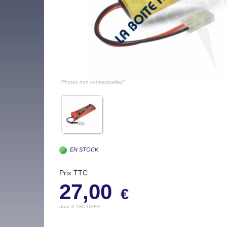
"Photos non contractuelles"
EN STOCK
Prix TTC
27,00
€
dont 0.18€ DEEE