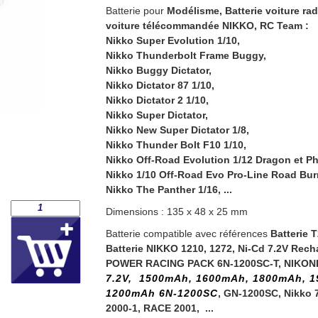
Batterie pour
Modélisme, Batterie voiture ra
voiture télécommandée NIKKO,
RC
Team :
Nikko Super Evolution 1/10
,
Nikko Thunderbolt Frame Buggy,
Nikko Buggy Dictator,
Nikko Dictator 87 1/10,
Nikko Dictator 2 1/10,
Nikko Super Dictator
,
Nikko New Super Dictator 1/8,
Nikko Thunder Bolt F10 1/10,
Nikko Off-Road Evolution 1/12 Dragon et P
Nikko 1/10 Off-Road Evo Pro-Line Road Bur
Nikko The Panther 1/16, ...
Dimensions : 135 x 48 x 25 mm
Batterie compatible avec références
Batterie 
Batterie NIKKO 1210, 1272, Ni-Cd 7.2V Rech
POWER RACING PACK 6N-1200SC-T, NIKONI
7.2V, 1500mAh, 1600mAh, 1800mAh, 19
1200mAh 6N-1200SC
, GN-1200SC, N
ikko 
2000-1, RACE 2001, ...