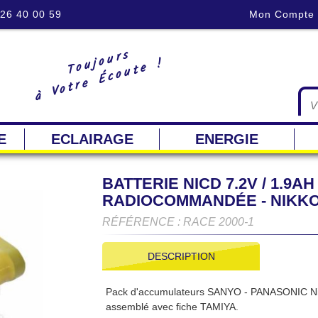
 26 40 00 59
Mon Compte
Toujours
à Votre Écoute !
E
ECLAIRAGE
ENERGIE
BATTERIE NICD 7.2V / 1.9
RADIOCOMMANDÉE - NIKKO 1
RÉFÉRENCE : RACE 2000-1
DESCRIPTION
Pack d'accumulateurs SANYO - PANASONIC NiC
assemblé avec fiche TAMIYA.