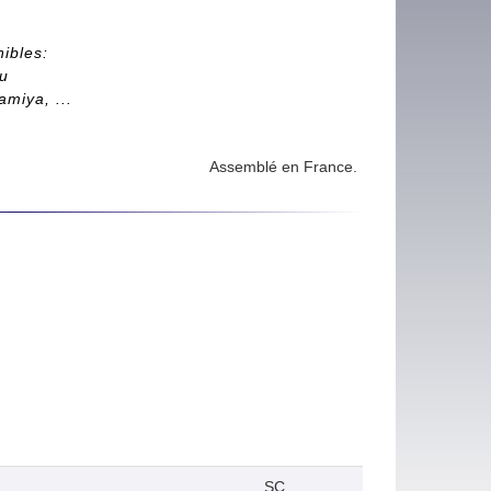
nibles:
ou
miya, ...
Assemblé en France.
SC