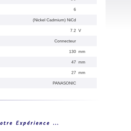
6
(Nickel Cadmium) NiCd
7.2
V
Connecteur
130
mm
47
mm
27
mm
PANASONIC
otre Expérience ...