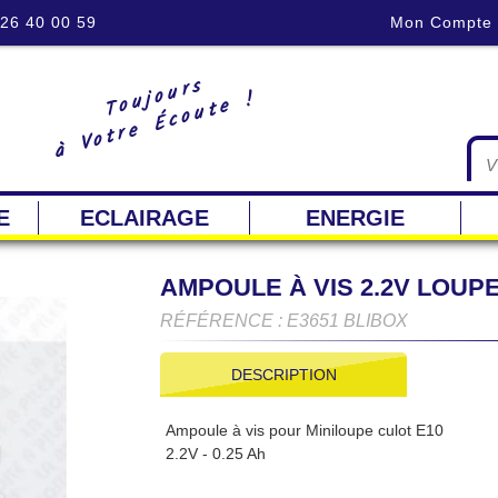
 26 40 00 59
Mon Compte
Toujours
à Votre Écoute !
E
ECLAIRAGE
ENERGIE
AMPOULE À VIS 2.2V LOUP
RÉFÉRENCE : E3651 BLIBOX
DESCRIPTION
Ampoule à vis pour Miniloupe culot E10
2.2V - 0.25 Ah