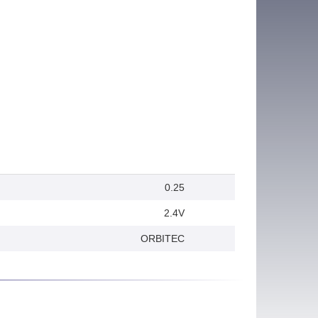
0.25
2.4V
ORBITEC