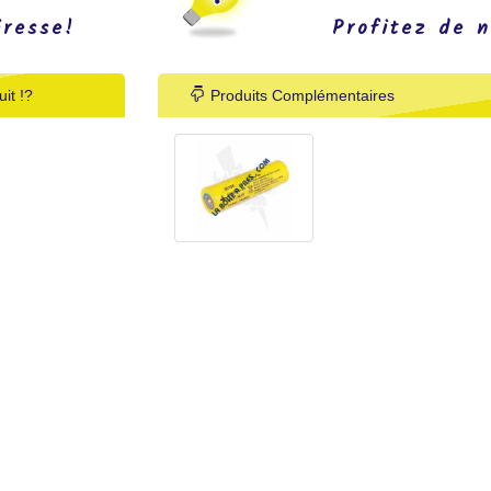
éresse!
Profitez de n
it !?
Produits Complémentaires